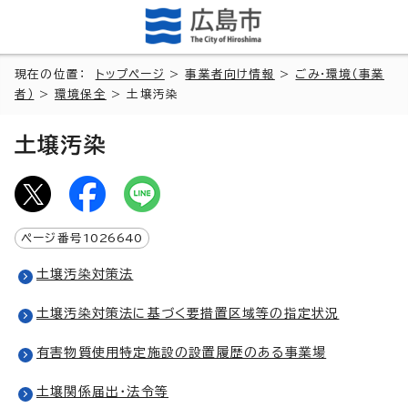
現在の位置：
トップページ
>
事業者向け情報
>
ごみ・環境（事業
者）
>
環境保全
> 土壌汚染
土壌汚染
ページ番号
1026640
土壌汚染対策法
土壌汚染対策法に基づく要措置区域等の指定状況
有害物質使用特定施設の設置履歴のある事業場
土壌関係届出・法令等