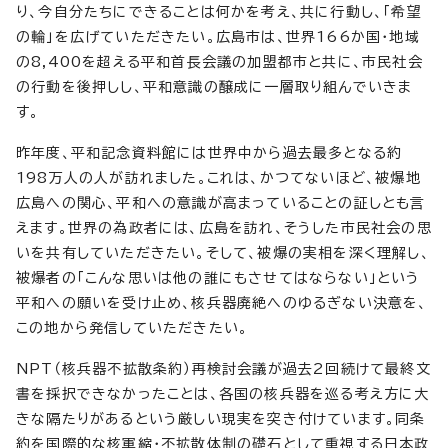
り、今自分たちにできることは何かを考え、共に行動し、「希望
の輪」を広げていただきたい。広島市は、世界166か国・地域
の8,400を超える平和首長会議の加盟都市と共に、市民社会
の行動を後押しし、平和意識の醸成に一層取り組んでいきま
す。
昨年度、平和記念資料館には世界中から過去最多となる約
198万人の人が訪れました。これは、かつてないほど、被爆地
広島への関心、平和への意識が高まっていることの証しとも言
えます。世界の為政者には、広島を訪れ、そうした市民社会の思
いを共有していただきたい。そして、被爆の実相を深く理解し、
被爆者の「こんな思いは他の誰にもさせてはならない」という
平和への願いを受け止め、核兵器廃絶へのゆるぎない決意を、
この地から発信していただきたい。
NPT（核兵器不拡散条約）再検討会議が過去2回続けて最終文
書を採択できなかったことは、各国の核兵器を巡る考え方に大
きな隔たりがあるという厳しい現実を突き付けています。同条
約を国際的な核軍縮・不拡散体制の礎石として重視する日本政