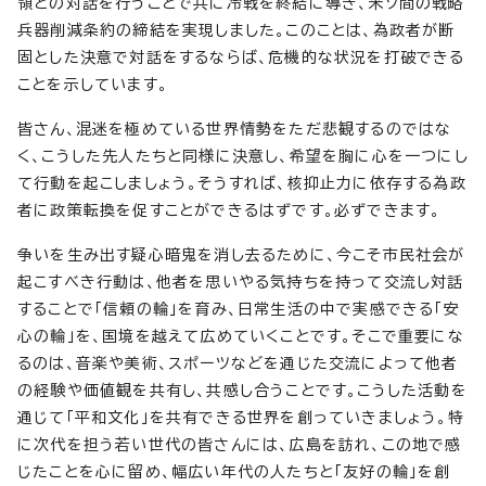
領との対話を行うことで共に冷戦を終結に導き、米ソ間の戦略
兵器削減条約の締結を実現しました。このことは、為政者が断
固とした決意で対話をするならば、危機的な状況を打破できる
ことを示しています。
皆さん、混迷を極めている世界情勢をただ悲観するのではな
く、こうした先人たちと同様に決意し、希望を胸に心を一つにし
て行動を起こしましょう。そうすれば、核抑止力に依存する為政
者に政策転換を促すことができるはずです。必ずできます。
争いを生み出す疑心暗鬼を消し去るために、今こそ市民社会が
起こすべき行動は、他者を思いやる気持ちを持って交流し対話
することで「信頼の輪」を育み、日常生活の中で実感できる「安
心の輪」を、国境を越えて広めていくことです。そこで重要にな
るのは、音楽や美術、スポーツなどを通じた交流によって他者
の経験や価値観を共有し、共感し合うことです。こうした活動を
通じて「平和文化」を共有できる世界を創っていきましょう。特
に次代を担う若い世代の皆さんには、広島を訪れ、この地で感
じたことを心に留め、幅広い年代の人たちと「友好の輪」を創