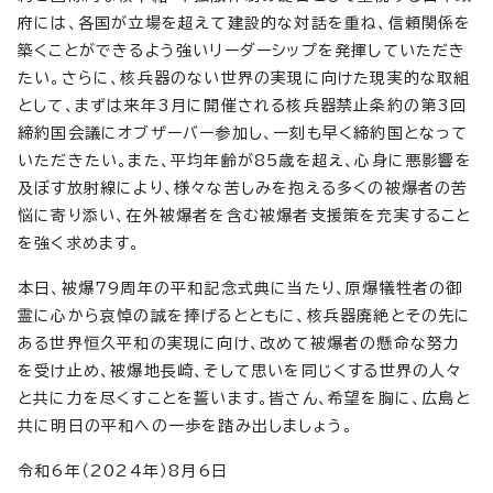
府には、各国が立場を超えて建設的な対話を重ね、信頼関係を
築くことができるよう強いリーダーシップを発揮していただき
たい。さらに、核兵器のない世界の実現に向けた現実的な取組
として、まずは来年3月に開催される核兵器禁止条約の第3回
締約国会議にオブザーバー参加し、一刻も早く締約国となって
いただきたい。また、平均年齢が85歳を超え、心身に悪影響を
及ぼす放射線により、様々な苦しみを抱える多くの被爆者の苦
悩に寄り添い、在外被爆者を含む被爆者支援策を充実すること
を強く求めます。
本日、被爆79周年の平和記念式典に当たり、原爆犠牲者の御
霊に心から哀悼の誠を捧げるとともに、核兵器廃絶とその先に
ある世界恒久平和の実現に向け、改めて被爆者の懸命な努力
を受け止め、被爆地長崎、そして思いを同じくする世界の人々
と共に力を尽くすことを誓います。皆さん、希望を胸に、広島と
共に明日の平和への一歩を踏み出しましょう。
令和6年（2024年）8月6日