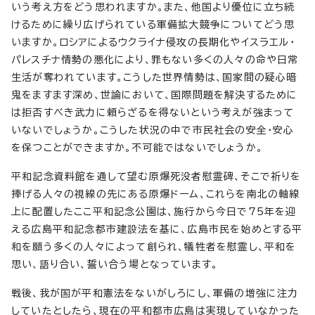
いう考え方をどう思われますか。また、他国より優位に立ち続
けるために繰り広げられている軍備拡大競争についてどう思
いますか。ロシアによるウクライナ侵攻の長期化やイスラエル・
パレスチナ情勢の悪化により、罪もない多くの人々の命や日常
生活が奪われています。こうした世界情勢は、国家間の疑心暗
鬼をますます深め、世論において、国際問題を解決するために
は拒否すべき武力に頼らざるを得ないという考えが強まって
いないでしょうか。こうした状況の中で市民社会の安全・安心
を保つことができますか。不可能ではないでしょうか。
平和記念資料館を通して望む原爆死没者慰霊碑、そこで祈りを
捧げる人々の視線の先にある原爆ドーム、これらを南北の軸線
上に配置したここ平和記念公園は、施行から今日で75年を迎
える広島平和記念都市建設法を基に、広島市民を始めとする平
和を願う多くの人々によって創られ、犠牲者を慰霊し、平和を
思い、語り合い、誓い合う場となっています。
戦後、我が国が平和憲法をないがしろにし、軍備の増強に注力
していたとしたら、現在の平和都市広島は実現していなかった