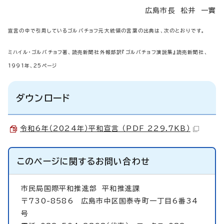
広島市長 松井 一實
宣言の中で引用しているゴルバチョフ元大統領の言葉の出典は、次のとおりです。
ミハイル・ゴルバチョフ著、読売新聞社外報部訳『ゴルバチョフ演説集』読売新聞社、
1991年、25ページ
ダウンロード
令和6年（2024年）平和宣言 （PDF 229.7KB）
このページに関する
お問い合わせ
市民局国際平和推進部
平和推進課
〒730-8586 広島市中区国泰寺町一丁目6番34
号