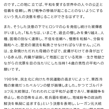
のです。この地に立てば、平和を愛する世界中の人々の公正と
信義を信頼し、再び戦争の惨禍が起こることのないようにする
という先人の決意を感じることができるはずです。
また、そうした決意の下でヒロシマの心を発信し続けた被爆者
がいました。「私たちは、いまこそ、過去の憎しみを乗り越え、人
種、国境の別なく連帯し、不信を信頼へ、憎悪を和解へ、分裂を
融和へと、歴史の潮流を転換させなければなりません。」これ
は、全身焼けただれた母親のそばで、皮膚がむけて赤身が出て
いる赤ん坊、内臓が破裂して地面に出ている死体…生き地獄さ
ながらの光景を目の当たりにした当時14歳の男性の平和への
願いです。
1989年、民主化に向けた市民運動の高まりによって、東西冷
戦の象徴だったベルリンの壁が崩壊しました。かつてゴルバチ
ョフ元大統領は、「われわれには平和が必要であり、軍備競争を
停止し、核の恐怖を止め、核兵器を根絶し、地域紛争の政治的
解決を執拗に追求する」という決意を表明し、レーガン元大統