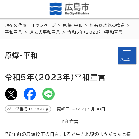
現在の位置：
トップページ
>
原爆・平和
>
核兵器廃絶の推進
>
平和宣言
>
過去の平和宣言
> 令和5年（2023年）平和宣言
原爆・平和
メニュー
令和5年（2023年）平和宣言
ページ番号
1030489
更新日
2025
年5月
30
日
平和宣言
78年前の原爆投下の日を、まるで生き地獄のようだったと振