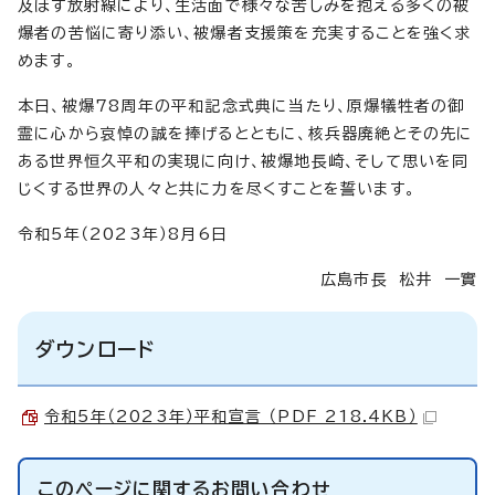
及ぼす放射線により、生活面で様々な苦しみを抱える多くの被
爆者の苦悩に寄り添い、被爆者支援策を充実することを強く求
めます。
本日、被爆78周年の平和記念式典に当たり、原爆犠牲者の御
霊に心から哀悼の誠を捧げるとともに、核兵器廃絶とその先に
ある世界恒久平和の実現に向け、被爆地長崎、そして思いを同
じくする世界の人々と共に力を尽くすことを誓います。
令和5年（2023年）8月6日
広島市長 松井 一實
ダウンロード
令和5年（2023年）平和宣言 （PDF 218.4KB）
このページに関する
お問い合わせ