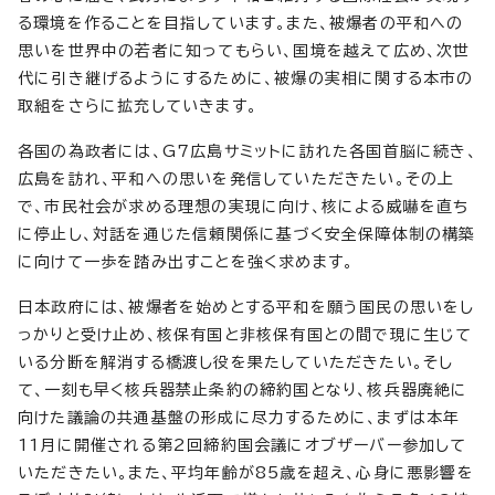
る環境を作ることを目指しています。また、被爆者の平和への
思いを世界中の若者に知ってもらい、国境を越えて広め、次世
代に引き継げるようにするために、被爆の実相に関する本市の
取組をさらに拡充していきます。
各国の為政者には、G7広島サミットに訪れた各国首脳に続き、
広島を訪れ、平和への思いを発信していただきたい。その上
で、市民社会が求める理想の実現に向け、核による威嚇を直ち
に停止し、対話を通じた信頼関係に基づく安全保障体制の構築
に向けて一歩を踏み出すことを強く求めます。
日本政府には、被爆者を始めとする平和を願う国民の思いをし
っかりと受け止め、核保有国と非核保有国との間で現に生じて
いる分断を解消する橋渡し役を果たしていただきたい。そし
て、一刻も早く核兵器禁止条約の締約国となり、核兵器廃絶に
向けた議論の共通基盤の形成に尽力するために、まずは本年
11月に開催される第2回締約国会議にオブザーバー参加して
いただきたい。また、平均年齢が85歳を超え、心身に悪影響を