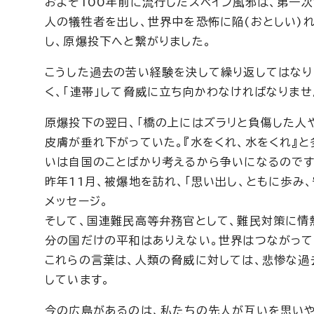
およそ100年前に流行したスペイン風邪は、第一
人の犠牲者を出し、世界中を恐怖に陥(おとしい)
し、原爆投下へと繋がりました。
こうした過去の苦い経験を決して繰り返してはなり
く、「連帯」して脅威に立ち向かわなければなりませ
原爆投下の翌日、「橋の上にはズラリと負傷した人
皮膚が垂れ下がっていた。『水をくれ、水をくれ』と
いは自国のことばかり考えるから争いになるのです
昨年11月、被爆地を訪れ、「思い出し、ともに歩み
メッセージ。
そして、国連難民高等弁務官として、難民対策に情
分の国だけの平和はありえない。世界はつながって
これらの言葉は、人類の脅威に対しては、悲惨な過
しています。
今の広島があるのは、私たちの先人が互いを思いや