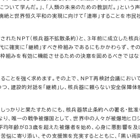
について学んだ。」、「人類の未来のための教訓だ。」という
廃絶と世界恒久平和の実現に向けて「連帯」することを市民
定されたNPT（核兵器不拡散条約）と、3年前に成立した核
代に確実に「継続」すべき枠組みであるにもかかわらず、そ
の枠組みを有効に機能させるための決意を固めるべきではな
ることを強く求めます。その上で、NPT再検討会議において
つ、建設的対話を「継続」し、核兵器に頼らない安全保障体
しっかりと果たすためにも、核兵器禁止条約への署名・批准
なり、唯一の戦争被爆国として、世界中の人々が被爆地ヒロ
、平均年齢が83歳を超えた被爆者を始め、心身に悪影響を及
苦悩に寄り添い、その支援策を充実するとともに、「黒い雨