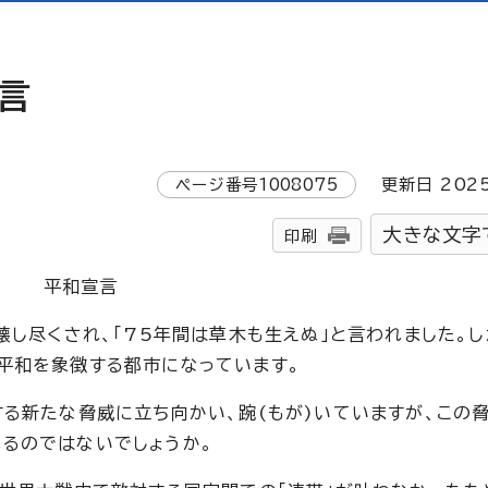
宣言
ページ番号
1008075
更新日
202
大きな文字
印刷
平和宣言
壊し尽くされ、「75年間は草木も生えぬ」と言われました。
平和を象徴する都市になっています。
する新たな脅威に立ち向かい、踠(もが)いていますが、この
るのではないでしょうか。