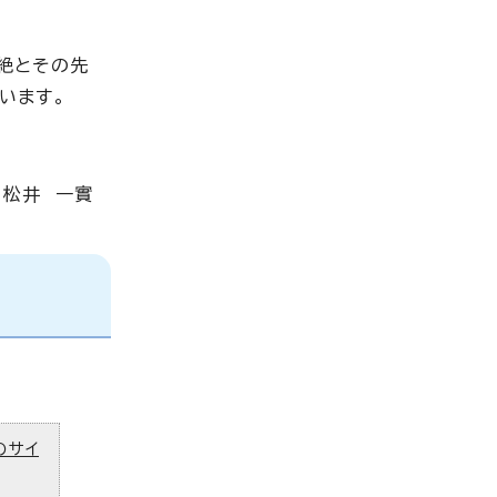
絶とその先
います。
 松井 一實
のサイ