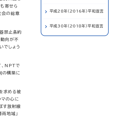
声も寄せら
平成28年（2016年）平和宣言
社会の総意
平成30年（2018年）平和宣言
兵器禁止条約
の動向が不
いでしょう
、NPTで
制の構築に
を求める被
シマの心に
ぼす放射線
降雨地域」