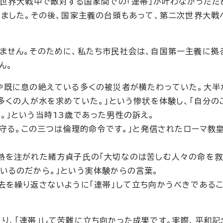
次世界大戦中で敵対する国家間での「連帯」が叶わなかったた
れました。その後、国家主義の台頭もあって、第二次世界大戦
ません。そのために、私たち市民社会は、自国第一主義に拠
ん。
や既に息の絶えている多くの被災者が横たわっていた。大半
多くの人が水を求めていた。」という惨状を体験し、「自分の
。」という当時13歳であった男性の訴え。
、守る。この三つは倫理的命令です。」と発信されたローマ教
熱を注がれた緒方貞子氏の「大切なのは苦しむ人々の命を救
いるのだから。」という実体験からの言葉。
去を繰り返さないように「連帯」して立ち向かうべきである
り、「連帯」して苦難に立ち向かった成果です。実際、平和記