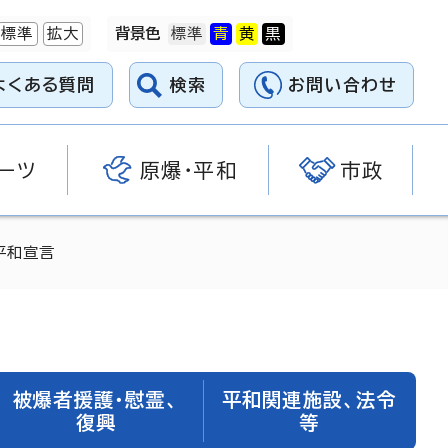
標準
拡大
背景色
よくある質問
検索
お問い合わせ
ーツ
原爆・平和
市政
平和宣言
被爆者援護・慰霊、
平和関連施設、法令
復興
等