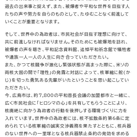
過去の出来事と捉えず、また、被爆者や平和な世界を目指す人
たちの声や努力を自らのものとして、たゆむことなく前進して
いくことが重要となります。
そして、世界中の為政者は、市民社会が目指す理想に向けて、
共に前進しなければなりません。そのためにも被爆地を訪れ、
被爆者の声を聴き、平和記念資料館、追悼平和祈念館で犠牲者
や遺族一人一人の人生に向き合っていただきたい。
また、かつて核競争が激化し緊張状態が高まった際に、米ソの
両核大国の間で「理性」の発露と対話によって、核軍縮に舵(か
じ)を切った勇気ある先輩がいたということを思い起こしてい
ただきたい。
今、広島市は、約7,800の平和首長会議の加盟都市と一緒に、
広く市民社会に「ヒロシマの心」を共有してもらうことにより、
核廃絶に向かう為政者の行動を後押しする環境づくりに力を
入れています。世界中の為政者には、核不拡散条約第6条に定
められている核軍縮の誠実交渉義務を果たすとともに、核兵器
のない世界への一里塚となる核兵器禁止条約の発効を求める