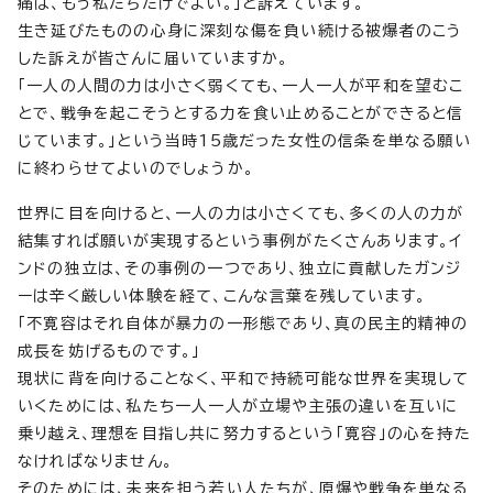
痛は、もう私たちだけでよい。」と訴えています。
生き延びたものの心身に深刻な傷を負い続ける被爆者のこう
した訴えが皆さんに届いていますか。
「一人の人間の力は小さく弱くても、一人一人が平和を望むこ
とで、戦争を起こそうとする力を食い止めることができると信
じています。」という当時15歳だった女性の信条を単なる願い
に終わらせてよいのでしょうか。
世界に目を向けると、一人の力は小さくても、多くの人の力が
結集すれば願いが実現するという事例がたくさんあります。イ
ンドの独立は、その事例の一つであり、独立に貢献したガンジ
ーは辛く厳しい体験を経て、こんな言葉を残しています。
「不寛容はそれ自体が暴力の一形態であり、真の民主的精神の
成長を妨げるものです。」
現状に背を向けることなく、平和で持続可能な世界を実現して
いくためには、私たち一人一人が立場や主張の違いを互いに
乗り越え、理想を目指し共に努力するという「寛容」の心を持た
なければなりません。
そのためには、未来を担う若い人たちが、原爆や戦争を単なる