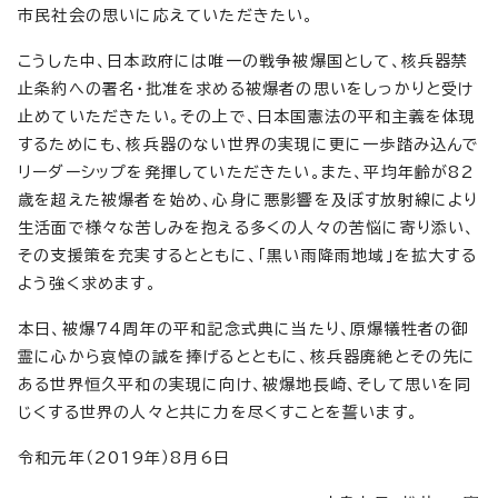
市民社会の思いに応えていただきたい。
こうした中、日本政府には唯一の戦争被爆国として、核兵器禁
止条約への署名・批准を求める被爆者の思いをしっかりと受け
止めていただきたい。その上で、日本国憲法の平和主義を体現
するためにも、核兵器のない世界の実現に更に一歩踏み込んで
リーダーシップを発揮していただきたい。また、平均年齢が82
歳を超えた被爆者を始め、心身に悪影響を及ぼす放射線により
生活面で様々な苦しみを抱える多くの人々の苦悩に寄り添い、
その支援策を充実するとともに、「黒い雨降雨地域」を拡大する
よう強く求めます。
本日、被爆74周年の平和記念式典に当たり、原爆犠牲者の御
霊に心から哀悼の誠を捧げるとともに、核兵器廃絶とその先に
ある世界恒久平和の実現に向け、被爆地長崎、そして思いを同
じくする世界の人々と共に力を尽くすことを誓います。
令和元年（2019年）8月6日