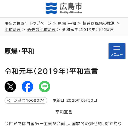
現在の位置：
トップページ
>
原爆・平和
>
核兵器廃絶の推進
>
平和宣言
>
過去の平和宣言
> 令和元年（2019年）平和宣言
原爆・平和
メニュー
令和元年（2019年）平和宣言
ページ番号
1008074
更新日
2025
年5月
30
日
平和宣言
今世界では自国第一主義が台頭し、国家間の排他的、対立的な