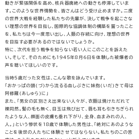
動きが緊張関係を高め、核兵器廃絶への動きも停滞していま
す。このような世界情勢を、皆さんはどう受け止めますか。二度
の世界大戦を経験した私たちの先輩が、決して戦争を起こさな
い理想の世界を目指し、国際的な協調体制の構築を誓ったこと
を、私たちは今一度思い出し、人類の存続に向け、理想の世界
を目指す必要があるのではないでしょうか。
特に、次代を担う戦争を知らない若い人にこのことを訴えた
い。そして、そのためにも1945年8月6日を体験した被爆者の
声を聴いてほしいのです。
当時5歳だった女性は、こんな歌を詠んでいます。
「おかっぱの頭(づ)から流るる血しぶきに妹抱(いだ)きて母は
阿修羅(あしゅら)に」
また、「男女の区別さえ出来ない人々が、衣類は焼けただれて
裸同然。髪の毛も無く、目玉は飛び出て、唇も耳も引きちぎられ
たような人、顔面の皮膚も垂れ下がり、全身、血まみれの人、
人。」という惨状を18歳で体験した男性は、「絶対にあのような
ことを後世の人たちに体験させてはならない。私たちのこの苦