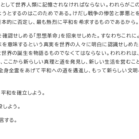
のとして世界人類に記憶されなければならない。われらがこ
ようとするのはこのためである。けだし戦争の惨苦と罪悪と
本的に否定し、最も熱烈に平和を希求するものであるから
確認せしめる「思想革命」を招来せしめた。すなわちこれに
末を意味するという真実を世界の人々に明白に認識せしめた
と世界の誕生を物語るものでなくてはならない。われわれは
、ここから新らしい真理と道を発見し、新しい生活を営むこ
全身全霊をあげて平和への道を邁進し、もって新らしい文明
平和を確立しよう。
設しよう。
言する。