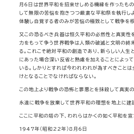
月6日は世界平和を招来せしめる機縁を作ったも
して無限の苦悩を抱きつつ厳粛な平和祭を執行し
体験し自覚する者のみが苦悩の極致として戦争を根
又この恐るべき兵器は恒久平和の必然性と真実性を
力をもって争う世界戦争は人類の破滅と文明の終
る。これこそ絶対平和の創造であり、新らしい人生
にあった場合深い反省と熟慮を加えることによって
いる。しかりとすれば今われわれが為すべきことは
けとなることでなければならない。
この地上より戦争の恐怖と罪悪とを抹殺して真実の
永遠に戦争を放棄して世界平和の理想を地上に建
ここに平和の塔の下、われらはかくの如く平和を宣
1947年（昭和22年）8月6日