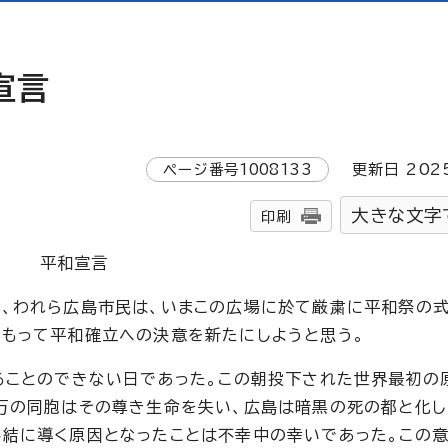
宣言
ページ番号
1008133
更新日
202
大きな文字
印刷
平和宣言
、われら広島市民は、いまこの広場に於て厳粛に平和祭の式
もって平和確立への決意を新たにしようと思う。
ることのできない日であった。この朝投下された世界最初の
万の同胞はその尊き生命を失い、広島は暗黒の死の都と化し
結に導く原因となったことは不幸中の幸いであった。この意