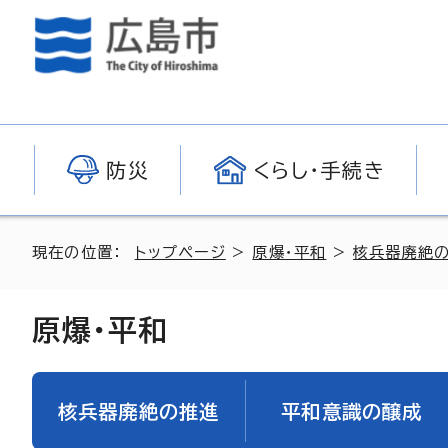
防災
くらし・手続き
現在の位置：
トップページ
>
原爆・平和
>
核兵器廃絶
原爆・平和
核兵器廃絶の推進
平和意識の醸成