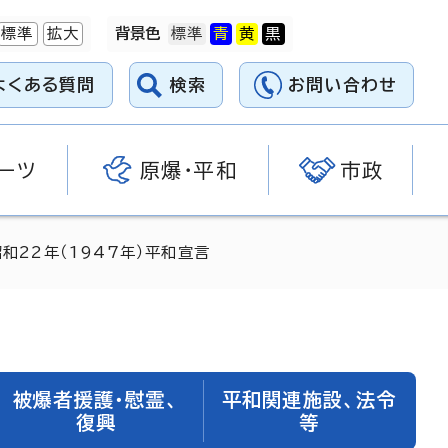
標準
拡大
背景色
よくある質問
検索
お問い合わせ
ーツ
原爆・平和
市政
昭和22年（1947年）平和宣言
被爆者援護・慰霊、
平和関連施設、法令
復興
等