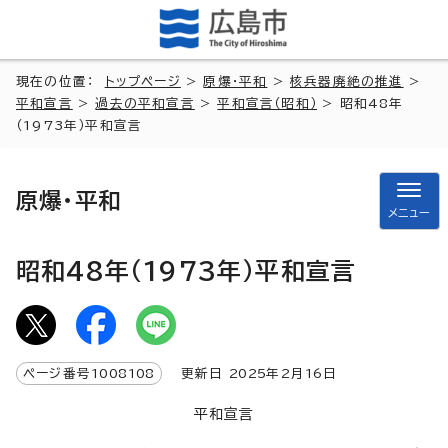
現在の位置：
トップページ
>
原爆・平和
>
核兵器廃絶の推進
>
平和宣言
>
過去の平和宣言
>
平和宣言（昭和）
> 昭和48年
（1973年）平和宣言
原爆・平和
メニュー
昭和48年（1973年）平和宣言
ページ番号
1008108
更新日
2025
年2月
16
日
平和宣言