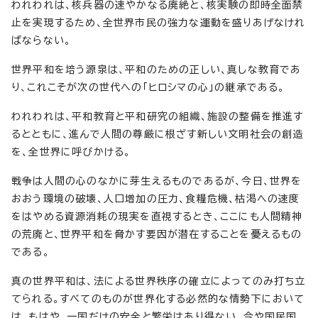
われわれは、核兵器の速やかなる廃絶と、核実験の即時全面禁
止を実現するため、全世界市民の強力な運動を盛りあげなけれ
ばならない。
世界平和を培う源泉は、平和のための正しい、真しな教育であ
り、これこそが次の世代への「ヒロシマの心」の継承である。
われわれは、平和教育と平和研究の組織、施設の整備を推進す
るとともに、進んで人間の尊厳に根ざす新しい文明社会の創造
を、全世界に呼びかける。
戦争は人間の心のなかに芽生えるものであるが、今日、世界を
おおう環境の破壊、人口増加の圧力、食糧危機、枯渇への速度
をはやめる資源消耗の現実を直視するとき、ここにも人間精神
の荒廃と、世界平和を脅かす要因が潜在することを憂えるもの
である。
真の世界平和は、法による世界秩序の確立によってのみ打ち立
てられる。すべてのものが世界化する必然的な情勢下において
は、もはや、一国だけの安全と繁栄はあり得ない。今や国民国