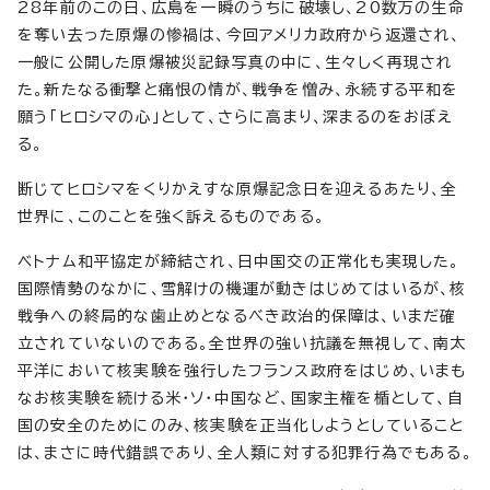
28年前のこの日、広島を一瞬のうちに破壊し、20数万の生命
を奪い去った原爆の惨禍は、今回アメリカ政府から返還され、
一般に公開した原爆被災記録写真の中に、生々しく再現され
た。新たなる衝撃と痛恨の情が、戦争を憎み、永続する平和を
願う「ヒロシマの心」として、さらに高まり、深まるのをおぼえ
る。
断じてヒロシマをくりかえすな原爆記念日を迎えるあたり、全
世界に、このことを強く訴えるものである。
ベトナム和平協定が締結され、日中国交の正常化も実現した。
国際情勢のなかに、雪解けの機運が動きはじめてはいるが、核
戦争への終局的な歯止めとなるべき政治的保障は、いまだ確
立されていないのである。全世界の強い抗議を無視して、南太
平洋において核実験を強行したフランス政府をはじめ、いまも
なお核実験を続ける米・ソ・中国など、国家主権を楯として、自
国の安全のためにのみ、核実験を正当化しようとしていること
は、まさに時代錯誤であり、全人類に対する犯罪行為でもある。