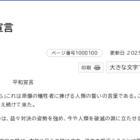
宣言
ページ番号
1008100
更新日
202
大きな文字
印刷
平和宣言
ら」これは原爆の犠牲者に捧げる人類の誓いの言葉である。
え続けて来た。
争は、益々対決の姿勢を強め、今や人類を破滅の淵に立たせ