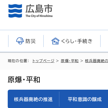
防災
くらし・手続き
現在の位置：
トップページ
>
原爆・平和
>
核兵器廃絶
原爆・平和
核兵器廃絶の推進
平和意識の醸成