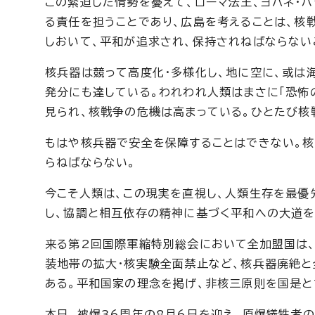
この緊迫した情勢を憂えて、ローマ法王、ヨハネ・
る責任を担うことであり、広島を考えることは、核
しおいて、平和が追求され、保持されねばならない
核兵器は競って高度化・多様化し、地に空に、或は
発分にも達している。われわれ人類はまさに「恐怖
見られ、核戦争の危機は高まっている。ひとたび核
もはや核兵器で安全を保障することはできない。核
らねばならない。
今こそ人類は、この現実を直視し、人類生存を最優
し、協調と相互依存の精神に基づく平和への大道を
来る第2回国際軍縮特別総会において全加盟国は、
装地帯の拡大・核実験全面禁止など、核兵器廃絶
ある。平和国家の理念を掲げ、非核三原則を国是と
本日、被爆36周年の8月6日を迎え、原爆犠牲者