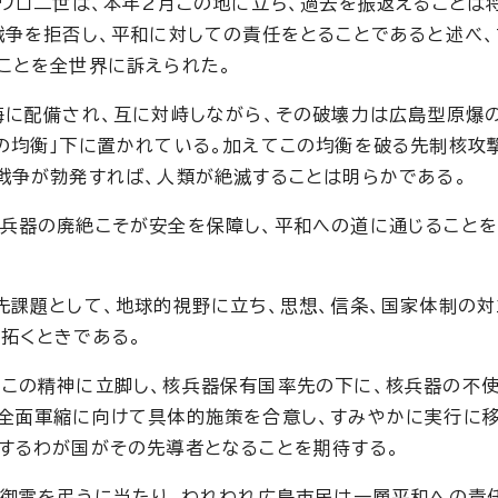
パウロ二世は、本年2月この地に立ち、過去を振返えることは
戦争を拒否し、平和に対しての責任をとることであると述べ
ことを全世界に訴えられた。
海に配備され、互に対峙しながら、その破壊力は広島型原爆
の均衡」下に置かれている。加えてこの均衡を破る先制核攻
戦争が勃発すれば、人類が絶滅することは明らかである。
兵器の廃絶こそが安全を保障し、平和への道に通じること
先課題として、地球的視野に立ち、思想、信条、国家体制の
拓くときである。
この精神に立脚し、核兵器保有国率先の下に、核兵器の不使
と全面軍縮に向けて具体的施策を合意し、すみやかに実行に
するわが国がその先導者となることを期待する。
の御霊を弔うに当たり、われわれ広島市民は一層平和への責