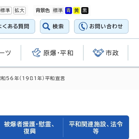
標準
拡大
背景色
よくある質問
検索
お問い合わせ
ーツ
原爆・平和
市政
昭和56年（1981年）平和宣言
被爆者援護・慰霊、
平和関連施設、法令
復興
等