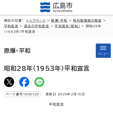
現在の位置：
トップページ
>
原爆・平和
>
核兵器廃絶の推進
>
平和宣言
>
過去の平和宣言
>
平和宣言（昭和）
> 昭和28年
（1953年）平和宣言
原爆・平和
メニュー
昭和28年（1953年）平和宣言
ページ番号
1008128
更新日
2025
年2月
16
日
平和宣言