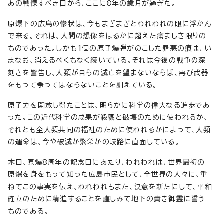
あの戦慄すべき日から、ここに8年の歳月が過ぎた。
原爆下の広島の惨状は、今もまざまざとわれわれの眼に浮かん
で来る。それは、人間の想像をはるかに超えた痛ましき限りの
ものであった。しかも1個の原子爆弾がのこした罪悪の痕は、い
まなお、消えるべくもなく続いている。それは今後の戦争の深
刻さを警告し、人類が自らの滅亡を望まないならば、再び武器
をもって争ってはならないことを訓えている。
原子力を開放し得たことは、明らかに科学の偉大なる進歩であ
った。この近代科学の成果が殺戮と破壊のために使われるか、
それとも全人類共同の福祉のために使われるかによって、人類
の運命は、今や破滅か繁栄かの岐路に直面している。
本日、原爆8周年の記念日にあたり、われわれは、世界最初の
原爆を身をもって知った広島市民として、全世界の人々に、重
ねてこの事実を伝え、われわれもまた、決意を新たにして、平和
確立のために精進することを謹しみて地下の貴き御霊に誓う
ものである。