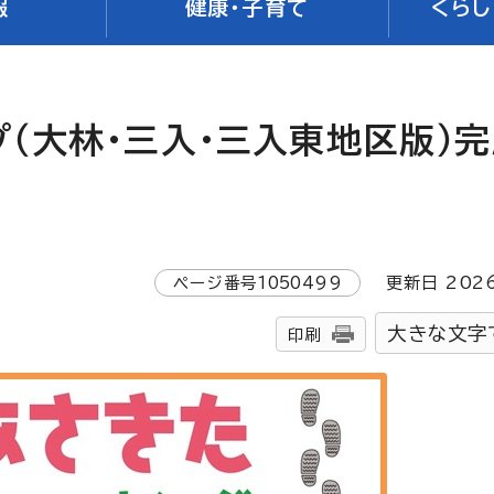
報
健康・子育て
くらし
（大林・三入・三入東地区版）完
ページ番号
1050499
更新日
202
大きな文字
印刷