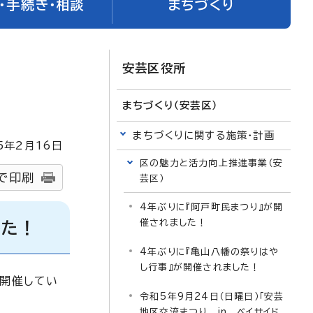
・手続き・相談
まちづくり
安芸区役所
まちづくり（安芸区）
まちづくりに関する施策・計画
5
年2月
16
日
区の魅力と活力向上推進事業（安
で印刷
芸区）
4年ぶりに『阿戸町民まつり』が開
催されました！
した！
4年ぶりに『亀山八幡の祭りはや
し行事』が開催されました！
を開催してい
令和5年9月24日（日曜日）「安芸
地区交流まつり in ベイサイド