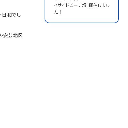
イサイドビーチ坂」開催しまし
た！
ト日和でし
の安芸地区