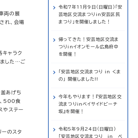
令和7年11月9日（日曜日）「安
車両の展
芸地区交流まつりin安芸区民
まつり」を開催しました！
され、会場
帰ってきた！安芸地区交流ま
つりinイオンモール広島府中
各キャラク
を開催！
ました…ご
「安芸地区交流まつり in くま
の」 開催しました!!
「釜あげち
今年もやります！『安芸地区交
、500食
流まつりinベイサイドビーチ
スやステー
坂』を開催！
令和5年9月24日（日曜日）
リーのスタ
「安芸地区交流まつり in ベ