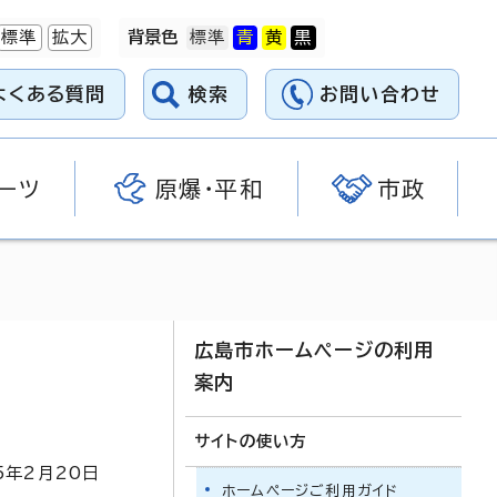
標準
拡大
背景色
よくある質問
検索
お問い合わせ
ーツ
原爆・平和
市政
広島市ホームページの利用
案内
サイトの使い方
5
年2月
20
日
ホームページご利用ガイド