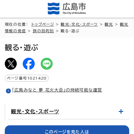
現在の位置：
トップページ
>
観光・文化・スポーツ
>
観光
>
観光
情報の発信
>
旅の目的別
> 観る・遊ぶ
観る・遊ぶ
ページ番号
1021420
「広島みなと 夢 花火大会」の持続可能な運営
観光・文化・スポーツ
このページを見た人は