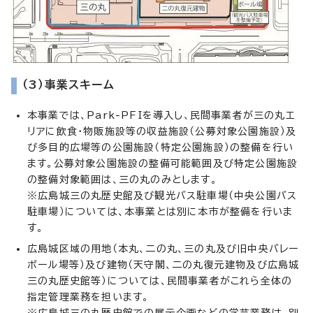
（3）事業スキーム
本事業では、Park-PFIを導入し、民間事業者が三の丸エ
リアに飲食・物販施設等の収益施設（公募対象公園施設）及
び多目的広場等の公園施設（特定公園施設）の整備を行い
ます。公募対象公園施設の整備可能範囲及び特定公園施設
の整備対象範囲は、三の丸のみとします。
※広島城三の丸歴史館及び観光バス駐車場（中央公園バス
駐車場）については、本事業とは別に本市が整備を行いま
す。
広島城区域の用地（本丸、二の丸、三の丸及び旧中央バレー
ボール場等）及び建物（天守閣、二の丸復元建物及び広島城
三の丸歴史館等）については、民間事業者がこれら全体の
指定管理業務を担います。
※広島城三の丸歴史館での展示企画などの学芸業務は、別