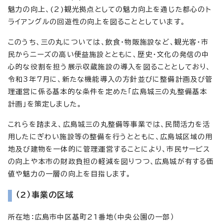
魅力の向上、(2)観光拠点としての魅力向上を通じた都心のト
ライアングルの回遊性の向上を図ることとしています。
このうち、三の丸については、飲食・物販施設など、観光客・市
民からニーズの高い便益施設とともに、歴史・文化の発信の中
心的な役割を担う展示収蔵施設の導入を図ることとしており、
令和3年7月に、新たな機能導入の方針並びに整備計画及び管
理運営に係る基本的な条件を定めた「広島城三の丸整備基本
計画」を策定しました。
これらを踏まえ、広島城三の丸整備等事業では、民間活力を活
用したにぎわい施設等の整備を行うとともに、広島城区域の用
地及び建物を一体的に管理運営することにより、市民サービス
の向上や本市の財政負担の軽減を図りつつ、広島城が有する価
値や魅力の一層の向上を目指します。
（2）事業の区域
所在地：広島市中区基町21番地（中央公園の一部）