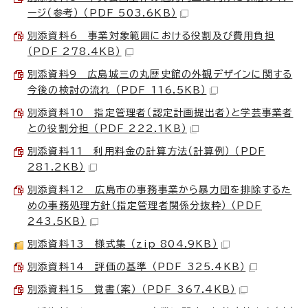
ージ（参考） （PDF 503.6KB）
別添資料6 事業対象範囲における役割及び費用負担
（PDF 278.4KB）
別添資料9 広島城三の丸歴史館の外観デザインに関する
今後の検討の流れ （PDF 116.5KB）
別添資料10 指定管理者（認定計画提出者）と学芸事業者
との役割分担 （PDF 222.1KB）
別添資料11 利用料金の計算方法（計算例） （PDF
281.2KB）
別添資料12 広島市の事務事業から暴力団を排除するた
めの事務処理方針（指定管理者関係分抜粋） （PDF
243.5KB）
別添資料13 様式集 （zip 804.9KB）
別添資料14 評価の基準 （PDF 325.4KB）
別添資料15 覚書（案） （PDF 367.4KB）