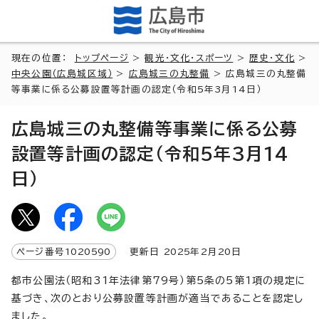
現在の位置：
トップページ
>
観光・文化・スポーツ
>
歴史・文化
>
中央公園（広島城区域）
>
広島城三の丸整備
> 広島城三の丸整備
等事業に係る公募設置等計画の認定（令和5年3月14日）
広島城三の丸整備等事業に係る公募
設置等計画の認定（令和5年3月14
日）
ページ番号
1020590
更新日
2025
年2月
20
日
都市公園法（昭和31年法律第79号）第5条の5第1項の規定に
基づき、次のとおり公募設置等計画が適当であることを認定し
ました。