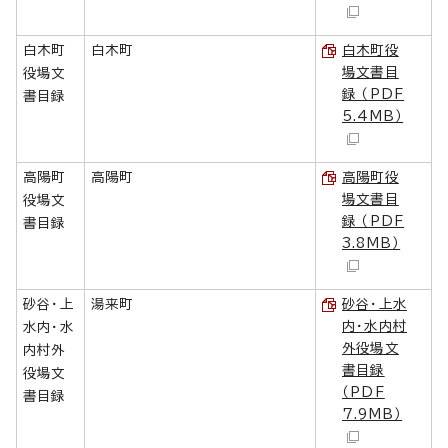
白木町
白木町
白木町役
場文書目
役場文
録 （PDF
書目録
5.4MB）
高陽町
高陽町
高陽町役
場文書目
役場文
録 （PDF
書目録
3.8MB）
砂谷・上
湯来町
砂谷・上水
内・水内村
水内・水
外役場文
内村外
書目録
役場文
（PDF
書目録
7.9MB）