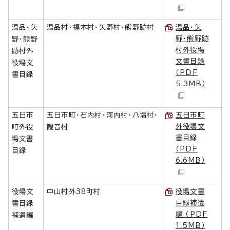
温品・矢
温品村・福木村・矢野村・熊野跡村
温品・矢
野・熊野跡
野・熊野
村外役場
跡村外
文書目録
役場文
（PDF
書目録
5.3MB）
五日市
五日市町・石内村・河内村・八幡村・
五日市町
外役場文
町外役
観音村
書目録
場文書
（PDF
目録
6.6MB）
役場文
中山村外38町村
役場文書
目録補遺
書目録
編 （PDF
補遺編
1.5MB）