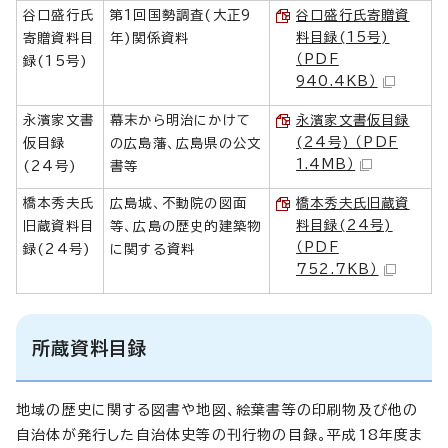
谷口盛行氏
第1回国勢調査(大正9
谷口盛行氏寄贈資
料目録(15号)
寄贈資料目
年)関係資料
（PDF
録(15号)
940.4KB）
永濱家文書
幕末から明治にかけて
永濱家文書仮目録
(24号) （PDF
仮目録
の広島藩、広島県の公文
1.4MB）
(24号)
書等
橋本秀夫氏
広島城、不動院の図面
橋本秀夫氏旧蔵資
料目録(24号)
旧蔵資料目
等、広島の歴史的建築物
（PDF
録(24号)
に関する資料
752.7KB）
所蔵資料目録
地域の歴史に関する図書や地図、絵葉書等の印刷物及び他の
自治体が発行した自治体史等の刊行物の目録。平成18年度ま