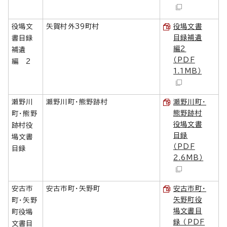
役場文
矢賀村外39町村
役場文書
目録補遺
書目録
編2
補遺
（PDF
編 2
1.1MB）
瀬野川
瀬野川町・熊野跡村
瀬野川町・
熊野跡村
町・熊野
役場文書
跡村役
目録
場文書
（PDF
目録
2.6MB）
安古市
安古市町・矢野町
安古市町・
矢野町役
町・矢野
場文書目
町役場
録 （PDF
文書目