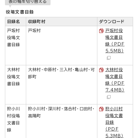
表の幅を切り替える
役場文書目録
目録名
収録町村
ダウンロード
戸坂村
戸坂村
戸坂村役
場文書目
役場文
録 （PDF
書目録
5.5MB）
大林村
大林村・中原村・三入村・亀山村・可
大林村役
場文書目
役場文
部町
録 （PDF
書目録
7.4MB）
狩小川
狩小川村・深川村・落合村・口田村・
狩小川村
役場文書
村役場
高陽町
目録
文書目
（PDF
録
5.3MB）