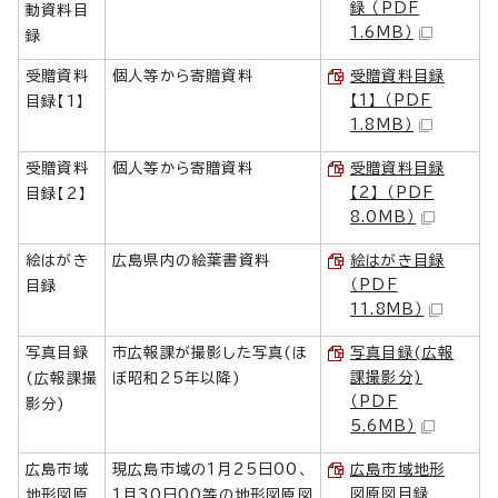
録 （PDF
動資料目
1.6MB）
録
受贈資料
個人等から寄贈資料
受贈資料目録
【1】 （PDF
目録【1】
1.8MB）
受贈資料
個人等から寄贈資料
受贈資料目録
【2】 （PDF
目録【2】
8.0MB）
絵はがき
広島県内の絵葉書資料
絵はがき目録
（PDF
目録
11.8MB）
写真目録
市広報課が撮影した写真(ほ
写真目録(広報
課撮影分)
(広報課撮
ぼ昭和25年以降)
（PDF
影分)
5.6MB）
広島市域
現広島市域の1月25日00、
広島市域地形
図原図目録
地形図原
1月30日00等の地形図原図