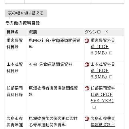
表の幅を切り替える
その他の資料目録
目録名
概要
ダウンロード
重家豊資
県内の社会・労働運動関係資
重家豊資料目
録 （PDF
料目録
料
6.9MB）
山木茂資
社会・労働運動関係資料
山木茂資料目
録 （PDF
料目録
3.9MB）
任都栗司
原爆被爆者援護活動関係資
任都栗司資料
目録 （PDF
資料目録
料
564.7KB）
広島市復
原爆被爆後の復興期におけ
広島市復興青
年運動資料目
興青年運
る青年運動関係資料