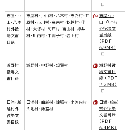
志屋・戸
志屋村・戸山村・八木村・志路村・井
志屋・戸
山・八木村
山・八木
原村・市川村・高南村・秋越村・伴
外役場文
村外役
村・大塚村・阿戸村・吉山村・緑井
書目録
場文書
村・川内村・中調子村・岩上村
（PDF
目録
6.9MB）
瀬野村
瀬野村・中野村・畑賀村
瀬野村役
場文書目
役場文
録 （PDF
書目録
7.2MB）
日浦・船
日浦村・船越村・鈴張村・小河内村・
日浦・船越
村外役場
越村外
久地村・飯室村
文書目録
役場文
（PDF
書目録
6.4MB）