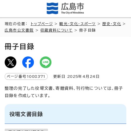
現在の位置：
トップページ
>
観光・文化・スポーツ
>
歴史・文化
>
広島市公文書館
>
収蔵資料について
> 冊子目録
冊子目録
ページ番号
1008371
更新日
2025
年4月
24
日
整理の完了した役場文書、寄贈資料、刊行物については、冊子
目録を作成しています。
役場文書目録