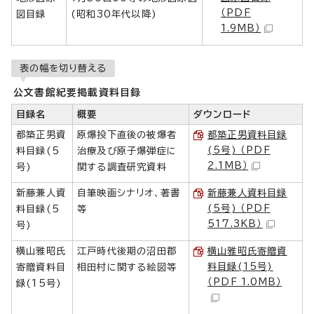
（PDF
図目録
(昭和30年代以降)
1.9MB）
表の幅を切り替える
公文書館紀要掲載資料目録
目録名
概要
ダウンロード
都築正男資
原爆投下直後の被爆者
都築正男資料目録
(5号) （PDF
料目録(5
治療及び原子爆弾症に
2.1MB）
号)
関する調査研究資料
新藤兼人資
自筆映画シナリオ、著書
新藤兼人資料目録
(5号) （PDF
料目録(5
等
517.3KB）
号)
横山雅昭氏
江戸時代後期の沼田郡
横山雅昭氏寄贈資
料目録(15号)
寄贈資料目
相田村に関する絵図等
（PDF 1.0MB）
録(15号)