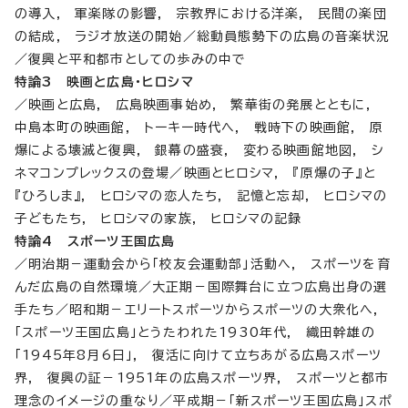
の導入, 軍楽隊の影響, 宗教界における洋楽, 民間の楽団
の結成, ラジオ放送の開始／総動員態勢下の広島の音楽状況
／復興と平和都市としての歩みの中で
特論3 映画と広島・ヒロシマ
／映画と広島, 広島映画事始め, 繁華街の発展とともに,
中島本町の映画館, トーキー時代へ, 戦時下の映画館, 原
爆による壊滅と復興, 銀幕の盛衰, 変わる映画館地図, シ
ネマコンプレックスの登場／映画とヒロシマ, 『原爆の子』と
『ひろしま』, ヒロシマの恋人たち, 記憶と忘却, ヒロシマの
子どもたち, ヒロシマの家族, ヒロシマの記録
特論4 スポーツ王国広島
／明治期－運動会から「校友会運動部」活動へ, スポーツを育
んだ広島の自然環境／大正期－国際舞台に立つ広島出身の選
手たち／昭和期－エリートスポーツからスポーツの大衆化へ,
「スポーツ王国広島」とうたわれた1930年代, 織田幹雄の
「1945年8月6日」, 復活に向けて立ちあがる広島スポーツ
界, 復興の証－1951年の広島スポーツ界, スポーツと都市
理念のイメージの重なり／平成期－「新スポーツ王国広島」スポ