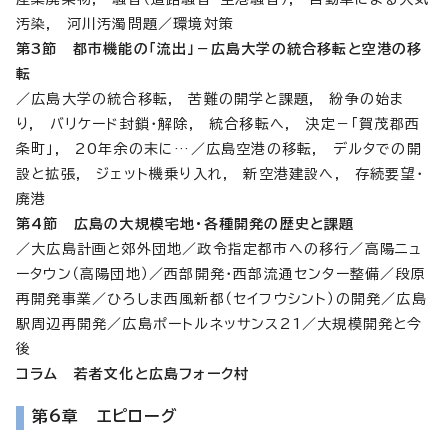
汚染, 河川汚濁問題／環境対策
第3節 都市機能の「流出」－広島大学の統合移転と空港の移
転
／広島大学の統合移転, 苦難の開学と課題, 紛争の始ま
り, バリケード封鎖・解除, 統合移転へ, 決定－「賀茂郡西
条町」, 20年余の末に…／広島空港の移転, デルタでの開
設と拡張, ジェット機乗り入れ, 新空港建設へ, 存続要望・
廃港
第4節 広島の大規模宅地・各種開発の歴史と課題
／大広島計画と郊外団地／政令指定都市への移行／高陽ニュ
ータウン（高陽団地）／西部開発・西部流通センター整備／段原
再開発事業／ひろしま西風新都（セイフウシント）の開発／広島
駅周辺再開発／広島ポートルネッサンス21／大規模開発と今
後
コラム 若者文化と広島フォーク村
第6章 エピローグ