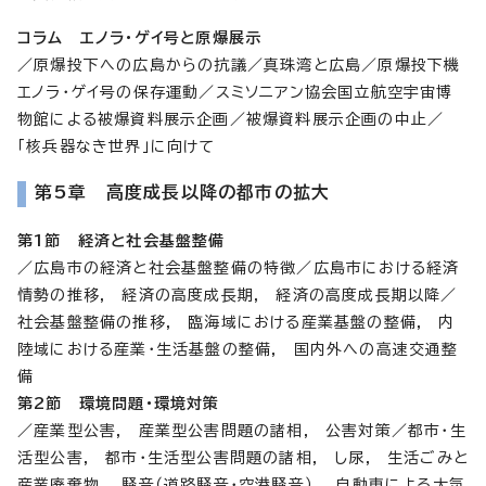
コラム エノラ・ゲイ号と原爆展示
／原爆投下への広島からの抗議／真珠湾と広島／原爆投下機
エノラ・ゲイ号の保存運動／スミソニアン協会国立航空宇宙博
物館による被爆資料展示企画／被爆資料展示企画の中止／
「核兵器なき世界」に向けて
第5章 高度成長以降の都市の拡大
第1節 経済と社会基盤整備
／広島市の経済と社会基盤整備の特徴／広島市における経済
情勢の推移, 経済の高度成長期, 経済の高度成長期以降／
社会基盤整備の推移, 臨海域における産業基盤の整備, 内
陸域における産業・生活基盤の整備, 国内外への高速交通整
備
第2節 環境問題・環境対策
／産業型公害, 産業型公害問題の諸相, 公害対策／都市・生
活型公害, 都市・生活型公害問題の諸相, し尿, 生活ごみと
産業廃棄物, 騒音（道路騒音・空港騒音）, 自動車による大気