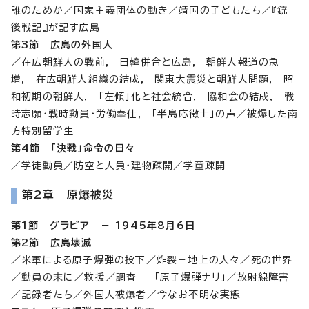
誰のためか／国家主義団体の動き／靖国の子どもたち／『銃
後戦記』が記す広島
第3節 広島の外国人
／在広朝鮮人の戦前, 日韓併合と広島, 朝鮮人報道の急
増, 在広朝鮮人組織の結成, 関東大震災と朝鮮人問題, 昭
和初期の朝鮮人, 「左傾」化と社会統合, 協和会の結成, 戦
時志願・戦時動員・労働奉仕, 「半島応徴士」の声／被爆した南
方特別留学生
第4節 「決戦」命令の日々
／学徒動員／防空と人員・建物疎開／学童疎開
第2章 原爆被災
第1節 グラビア － 1945年8月6日
第2節 広島壊滅
／米軍による原子爆弾の投下／炸裂－地上の人々／死の世界
／動員の末に／救援／調査 －「原子爆弾ナリ」／放射線障害
／記録者たち／外国人被爆者／今なお不明な実態