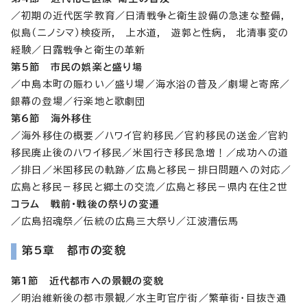
／初期の近代医学教育／日清戦争と衛生設備の急速な整備,
似島（ニノシマ）検疫所, 上水道, 遊郭と性病, 北清事変の
経験／日露戦争と衛生の革新
第5節 市民の娯楽と盛り場
／中島本町の賑わい／盛り場／海水浴の普及／劇場と寄席／
銀幕の登場／行楽地と歌劇団
第6節 海外移住
／海外移住の概要／ハワイ官約移民／官約移民の送金／官約
移民廃止後のハワイ移民／米国行き移民急増！／成功への道
／排日／米国移民の軌跡／広島と移民－排日問題への対応／
広島と移民－移民と郷土の交流／広島と移民－県内在住2世
コラム 戦前・戦後の祭りの変遷
／広島招魂祭／伝統の広島三大祭り／江波漕伝馬
第5章 都市の変貌
第1節 近代都市への景観の変貌
／明治維新後の都市景観／水主町官庁街／繁華街・目抜き通