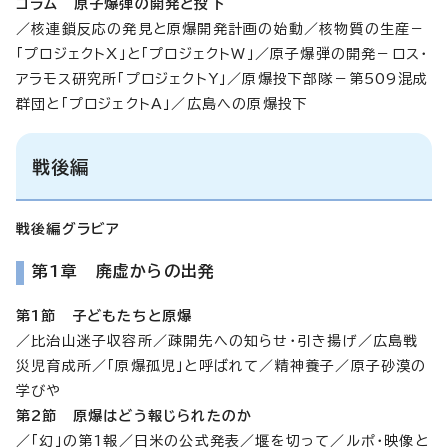
コラム 原子爆弾の開発と投下
／核連鎖反応の発見と原爆開発計画の始動／核物質の生産－
「プロジェクトX」と「プロジェクトW」／原子爆弾の開発－ロス・
アラモス研究所「プロジェクトY」／原爆投下部隊－第509混成
群団と「プロジェクトA」／広島への原爆投下
戦後編
戦後編グラビア
第1章 廃虚からの出発
第1節 子どもたちと原爆
／比治山迷子収容所／疎開先への知らせ・引き揚げ／広島戦
災児育成所／「原爆孤児」と呼ばれて／精神養子／原子砂漠の
学びや
第2節 原爆はどう報じられたのか
／「幻」の第1報／日米の公式発表／堰を切って／ルポ・映像と