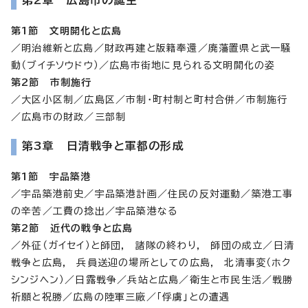
第1節 文明開化と広島
／明治維新と広島／財政再建と版籍奉還／廃藩置県と武一騒
動（ブイチソウドウ）／広島市街地に見られる文明開化の姿
第2節 市制施行
／大区小区制／広島区／市制・町村制と町村合併／市制施行
／広島市の財政／三部制
第3章 日清戦争と軍都の形成
第1節 宇品築港
／宇品築港前史／宇品築港計画／住民の反対運動／築港工事
の辛苦／工費の捻出／宇品築港なる
第2節 近代の戦争と広島
／外征（ガイセイ）と師団, 諸隊の終わり, 師団の成立／日清
戦争と広島, 兵員送迎の場所としての広島, 北清事変（ホク
シンジヘン）／日露戦争／兵站と広島／衛生と市民生活／戦勝
祈願と祝勝／広島の陸軍三廠／「俘虜」との遭遇