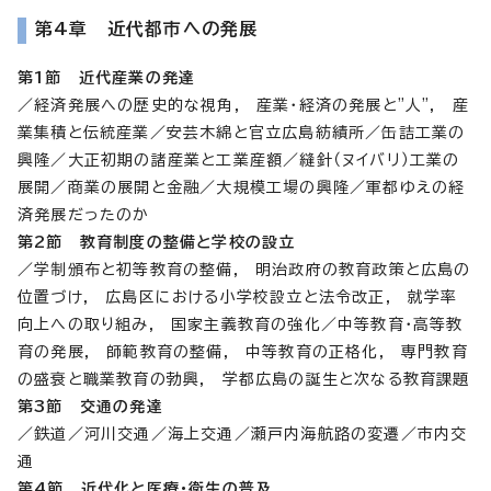
第4章 近代都市への発展
第1節 近代産業の発達
／経済発展への歴史的な視角, 産業・経済の発展と"人", 産
業集積と伝統産業／安芸木綿と官立広島紡績所／缶詰工業の
興隆／大正初期の諸産業と工業産額／縫針（ヌイバリ）工業の
展開／商業の展開と金融／大規模工場の興隆／軍都ゆえの経
済発展だったのか
第2節 教育制度の整備と学校の設立
／学制頒布と初等教育の整備, 明治政府の教育政策と広島の
位置づけ, 広島区における小学校設立と法令改正, 就学率
向上への取り組み, 国家主義教育の強化／中等教育・高等教
育の発展, 師範教育の整備, 中等教育の正格化, 専門教育
の盛衰と職業教育の勃興, 学都広島の誕生と次なる教育課題
第3節 交通の発達
／鉄道／河川交通／海上交通／瀬戸内海航路の変遷／市内交
通
第4節 近代化と医療・衛生の普及