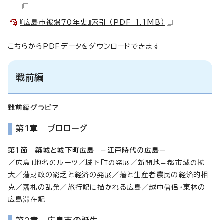
『広島市被爆70年史』索引 （PDF 1.1MB）
こちらからPDFデータをダウンロードできます
戦前編
戦前編グラビア
第1章 プロローグ
第1節 築城と城下町広島 －江戸時代の広島－
／広島」地名のルーツ／城下町の発展／新開地＝都市域の拡
大／藩財政の窮乏と経済の発展／藩と生産者農民の経済的相
克／藩札の乱発／旅行記に描かれる広島／越中僧侶・東林の
広島滞在記
第2章 広島市の誕生