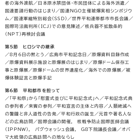
者の海外渡航／日本原水禁団体・市民団体による海外派遣／
国連要請行動のはじまり／国連NGO主催被爆実相シンポジウ
ム／国連軍縮特別総会（SSD）／世界平和連帯都市市長会議／
国際司法裁判所（ICJ）での意見陳述／核兵器不拡散条約
（NPT）再検討会議
第5節 ヒロシマの継承
／8月6日の黙とう／広島市平和記念日／原爆資料目録作成
／原爆資料展示施設と原爆展のはじまり／原爆ドーム保存工
事と原爆展／原爆ドームの世界遺産化／海外での原爆展／被
爆体験証言と原爆手記
第6節 平和都市を担って
／「平和祭」から「慰霊式並びに平和記念式」へ／平和記念式典
の参列者／来賓の参列／平和宣言の主体と内容／人類絶滅へ
の警鐘と非人道性の告発／平和行政の誕生／元首や著名人な
どの広島訪問／国際会議の開催, 核戦争防止国際医師会議
（IPPNW）, パグウォッシュ会議, G8下院議長会議／オバ
マ大統領の広島訪問への地ならし