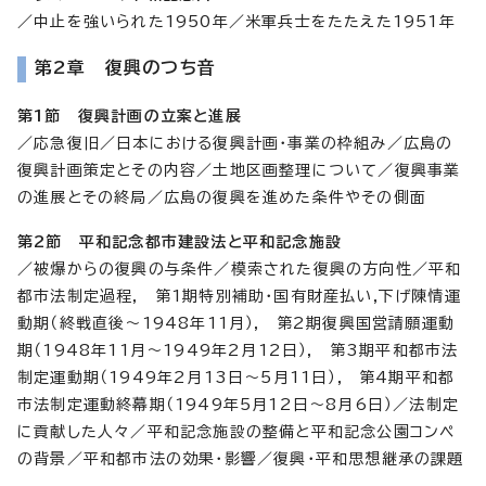
／中止を強いられた1950年／米軍兵士をたたえた1951年
第2章 復興のつち音
第1節 復興計画の立案と進展
／応急復旧／日本における復興計画・事業の枠組み／広島の
復興計画策定とその内容／土地区画整理について／復興事業
の進展とその終局／広島の復興を進めた条件やその側面
第2節 平和記念都市建設法と平和記念施設
／被爆からの復興の与条件／模索された復興の方向性／平和
都市法制定過程, 第1期特別補助・国有財産払い,下げ陳情運
動期（終戦直後～1948年11月）, 第2期復興国営請願運動
期（1948年11月～1949年2月12日）, 第3期平和都市法
制定運動期（1949年2月13日～5月11日）, 第4期平和都
市法制定運動終幕期（1949年5月12日～8月6日）／法制定
に貢献した人々／平和記念施設の整備と平和記念公園コンペ
の背景／平和都市法の効果・影響／復興・平和思想継承の課題