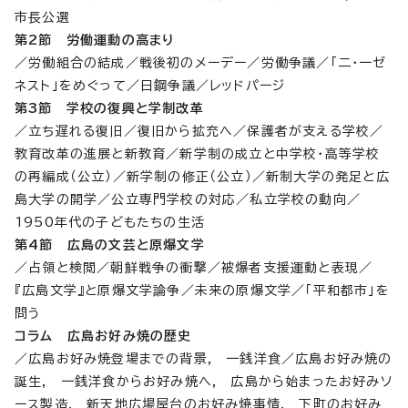
市長公選
第2節 労働運動の高まり
／労働組合の結成／戦後初のメーデー／労働争議／「二・一ゼ
ネスト」をめぐって／日鋼争議／レッドパージ
第3節 学校の復興と学制改革
／立ち遅れる復旧／復旧から拡充へ／保護者が支える学校／
教育改革の進展と新教育／新学制の成立と中学校・高等学校
の再編成（公立）／新学制の修正（公立）／新制大学の発足と広
島大学の開学／公立専門学校の対応／私立学校の動向／
1950年代の子どもたちの生活
第4節 広島の文芸と原爆文学
／占領と検閲／朝鮮戦争の衝撃／被爆者支援運動と表現／
『広島文学』と原爆文学論争／未来の原爆文学／「平和都市」を
問う
コラム 広島お好み焼の歴史
／広島お好み焼登場までの背景, 一銭洋食／広島お好み焼の
誕生, 一銭洋食からお好み焼へ, 広島から始まったお好みソ
ース製造, 新天地広場屋台のお好み焼事情, 下町のお好み