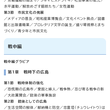
／労働運動の高まり／シネマとストライキ／社会事業の拡充／
水平運動／解放めざす娼妓たち／女性運動
第3節 市民文化の発展
／メディアの普及／昭和産業博覧会／文化イベント拠点／図書
館と出版書籍業／プロレタリア文学の誕生／盛り場視察とまち
づくり／青少年と市民文化
戦中編
戦中編グラビア
第1章 戦時下の広島
第1節 戦時体制の強化
／恐慌期の広島市／愛国と婦人／戦争熱／忍び寄る戦争の影
／大政翼賛会／銃後の軍事施設
第2節 銃後としての広島
／生活空間の解体／献納機と防空／忠霊塔（チュウレイトウ）は