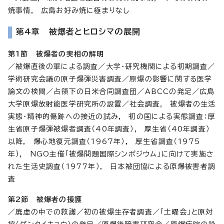
焼事情, 広島お好み焼に極まりなし
第4章 被爆者とヒロシマの展開
第1節 被爆者の実相の解明
／被爆直後の軍による調査／大学・研究機関による初期調査／
学術研究会議の原子爆弾災害調査／原爆の影響に関する医学
論文の検閲／占領下の日米合同調査団／ABCCの発足／広島
大学原爆放射能医学研究所の設置／社会調査, 被爆者の生活
実態・精神的傷跡への接近の試み, 初の国による実態調査：厚
生省原子爆弾被爆者調査（40年調査）, 厚生省（40年調査）
以降, 爆心地復元調査（1967年）, 厚生省調査（1975
年）, NGO主催「被爆問題国際シンポジウム」に向けて実施さ
れた生活史調査（1977年）, 日本被団協による原爆被害者調
査
第2節 被爆者の援護
／廃虚の中での救護／初の被爆生存者調査／「土曜会」と原対