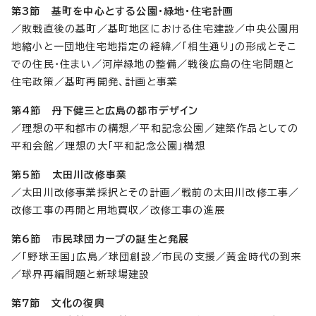
第3節 基町を中心とする公園・緑地・住宅計画
／敗戦直後の基町／基町地区における住宅建設／中央公園用
地縮小と一団地住宅地指定の経緯／「相生通り」の形成とそこ
での住民・住まい／河岸緑地の整備／戦後広島の住宅問題と
住宅政策／基町再開発、計画と事業
第4節 丹下健三と広島の都市デザイン
／理想の平和都市の構想／平和記念公園／建築作品としての
平和会館／理想の大「平和記念公園」構想
第5節 太田川改修事業
／太田川改修事業採択とその計画／戦前の太田川改修工事／
改修工事の再開と用地買収／改修工事の進展
第6節 市民球団カープの誕生と発展
／「野球王国」広島／球団創設／市民の支援／黄金時代の到来
／球界再編問題と新球場建設
第7節 文化の復興