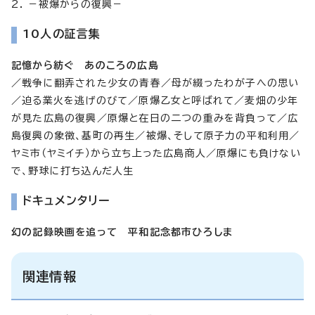
2. －被爆からの復興－
10人の証言集
記憶から紡ぐ あのころの広島
／戦争に翻弄された少女の青春／母が綴ったわが子への思い
／迫る業火を逃げのびて／原爆乙女と呼ばれて／麦畑の少年
が見た広島の復興／原爆と在日の二つの重みを背負って／広
島復興の象徴、基町の再生／被爆、そして原子力の平和利用／
ヤミ市（ヤミイチ）から立ち上った広島商人／原爆にも負けない
で、野球に打ち込んだ人生
ドキュメンタリー
幻の記録映画を追って 平和記念都市ひろしま
関連情報