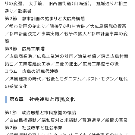
りの変遷, 大手筋, 旧西国街道（山陽道）, 鯉城通りと相生
通り／歓楽街
第2節 都市計画の始まりと大広島構想
／都市計画の始まり／隣接7か町村合併／大広島構想の提案
／都市計画決定と事業実施／戦争の拡大と都市計画事業の変
質
第3節 広島工業港
／広島商業港／広島工業港の計画／漁業補償／錦県広島村開
拓団／工業港建設工事／三菱の進出／広島工業港その後
コラム 広島の近現代建築
／洋風建築の時代／戦後とモダニズム／ポスト・モダン／現代
の感覚文化
第6章 社会運動と市民文化
第1節 政治思想と市民意識の懐胎
／自由民権運動／講和反対と米騒動／普通選挙／新聞の普及
第2節 社会改革と社会事業