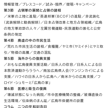
情報管理／プレスコード／試み・限界／提唱・キャンペーン
第3節 占領軍の展開と占領の諸相
／米軍の上陸と進駐／英連邦軍（BCOF）の進駐／非武装化
（武装解除と動員解除）／日本占領改革と地方占領組織／広島
の地方軍政部の人々／左翼労働運動・民族運動の激化と公安
条例の制定
第4節 廃虚の中の市民生活
／荒れた市民生活の諸相／食糧難／ヤミ市（ヤミイチ）とヤミ取
引／物価の高騰／交通の混乱
第5節 海外からの復興支援
／おもな広島復興支援活動／日系人の収容／日系人による日
本救済運動からララへ／南加広島県人会（ケンジンカイ）による
支援／ハワイの日系人から広島へ／南米からの広島支援／フ
ロイド・シュモーと「広島の家」
第6節 医療と衛生の復興
／壊滅状態になった病院／市中医療機関の整備／被爆直後の
生活環境／伝染病のまん延／広島市保健所の設置
コラム 二つの平和記念日