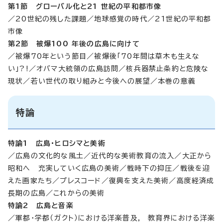
第1節 グローバル化と21 世紀の平和都市像
／20世紀の残した課題／地球感覚の時代／21世紀の平和都
市像
第2節 被爆100 年後の広島に向けて
／被爆70年という節目／被爆後「70年間は草木も生えな
い」?!／オバマ大統領の広島訪問／核兵器禁止条約と危険な
現状／若い世代の取り組みと今後への展望／本巻の意義
特論
特論1 広島・ヒロシマと美術
／広島の文化的な風土／近代的な美術教育の流入／大正から
昭和へ 充実していく広島の美術／戦時下の抑圧／戦後を迎
えた画家たち／プレスコード／復興を支えた美術／高度経済成
長期の広島／これからの美術
特論2 広島と音楽
／軍都・学都（ガクト）における洋楽普及, 教育界における洋楽