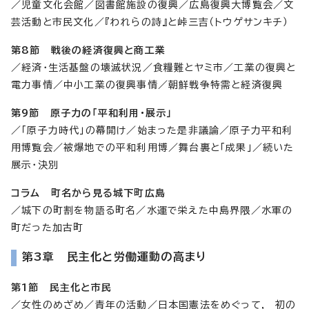
／児童文化会館／図書館施設の復興／広島復興大博覧会／文
芸活動と市民文化／『われらの詩』と峠三吉（トウゲサンキチ）
第8節 戦後の経済復興と商工業
／経済・生活基盤の壊滅状況／食糧難とヤミ市／工業の復興と
電力事情／中小工業の復興事情／朝鮮戦争特需と経済復興
第9節 原子力の「平和利用・展示」
／「原子力時代」の幕開け／始まった是非議論／原子力平和利
用博覧会／被爆地での平和利用博／舞台裏と「成果」／続いた
展示・決別
コラム 町名から見る城下町広島
／城下の町割を物語る町名／水運で栄えた中島界隈／水軍の
町だった加古町
第3章 民主化と労働運動の高まり
第1節 民主化と市民
／女性のめざめ／青年の活動／日本国憲法をめぐって, 初の