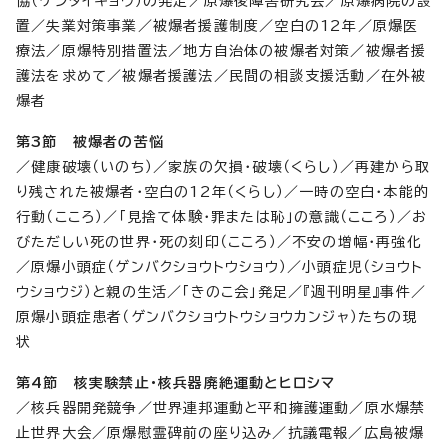
協（ゲンタイキョウ）の発足／原爆後障害研究会／原爆病院の設
置／失業対策事業／被爆者援護制度／空白の12年／原爆医
療法／原爆特別措置法／地方自治体の被爆者対策／被爆者援
護法を求めて／被爆者援護法／民間の相談支援活動／在外被
爆者
第3節 被爆者の苦悩
／健康破壊（いのち）／家族の欠損・破壊（くらし）／再建から取
り残された被爆者・空白の12年（くらし）／一時の空白・本能的
行動（こころ）／「見捨て体験・罪または恥」の意識（こころ）／お
びただしい死の世界・死の刻印（こころ）／不安の増幅・再強化
／原爆小頭症（ゲンバクショウトウショウ）／小頭症児（ショウト
ウショウジ）と親の生活／「きのこ会」発足／『週刊明星』事件／
原爆小頭症患者（ゲンバクショウトウショウカンジャ）たちの現
状
第4節 核実験禁止・核兵器廃絶運動とヒロシマ
／核兵器開発競争／世界連邦運動と平和擁護運動／原水爆禁
止世界大会／原爆慰霊碑前の座り込み／抗議電報／広島被爆