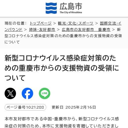
現在の位置：
トップページ
>
観光・文化・スポーツ
>
国際交流・イ
ンバウンド
>
姉妹・友好都市
>
広島市の友好都市 重慶市
> 新
型コロナウイルス感染症対策のための重慶市からの支援物資の受領
について
新型コロナウイルス感染症対策のた
めの重慶市からの支援物資の受領に
ついて
ページ番号
1021288
更新日
2025
年2月
16
日
本市友好都市である中国・重慶市から、新型コロナウイルス感
染症の対策のため、本市に支援物資を寄贈していただきまし