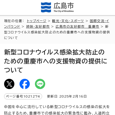
現在の位置：
トップページ
>
観光・文化・スポーツ
>
国際交流・イ
ンバウンド
>
姉妹・友好都市
>
広島市の友好都市 重慶市
> 新
型コロナウイルス感染拡大防止のための重慶市への支援物資の提供
について
新型コロナウイルス感染拡大防止の
ための重慶市への支援物資の提供に
ついて
ページ番号
1021274
更新日
2025
年2月
16
日
中国を中心に流行している新型コロナウイルスの感染の拡大を
防止するため、重慶市での感染拡大の緊急性に鑑み、人道的立