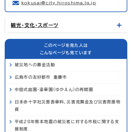
kokusai@city.hiroshima.lg.jp
観光・文化・スポーツ
このページを見た人は
こんなページも見ています
被災地への募金活動
広島市の友好都市 重慶市
中国式庭園・渝華園（ゆかえん）の再開園
日本赤十字社災害香華料、災害見舞金及び災害救援物
資
平成28年熊本地震の被災者に対する市税に関する支
援制度