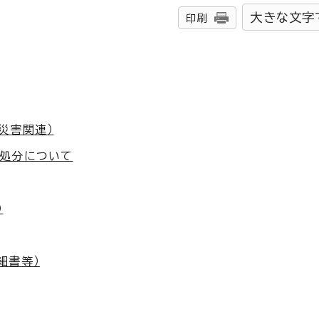
大きな文字
印刷
災害関連）
決処分について
）
細書等）