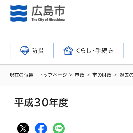
防災
くらし・手続き
現在の位置：
トップページ
>
市政
>
市の財政
>
過去
平成30年度