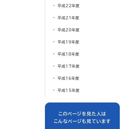
平成22年度
平成21年度
平成20年度
平成19年度
平成18年度
平成17年度
平成16年度
平成15年度
このページを見た人は
こんなページも見ています