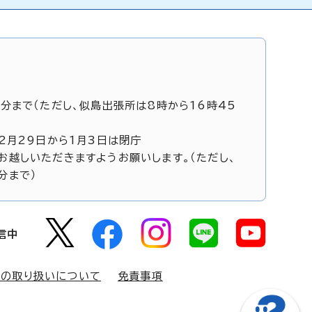
5分まで（ただし、似島出張所は8時から16時45
12月29日から1月3日は閉庁
お越しいただきますようお願いします。（ただし、
分まで）
信中
報の取り扱いについて
免責事項