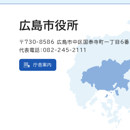
広島市役所
〒730-8586
広島市中区国泰寺町一丁目6番
代表電話：082-245-2111
庁舎案内