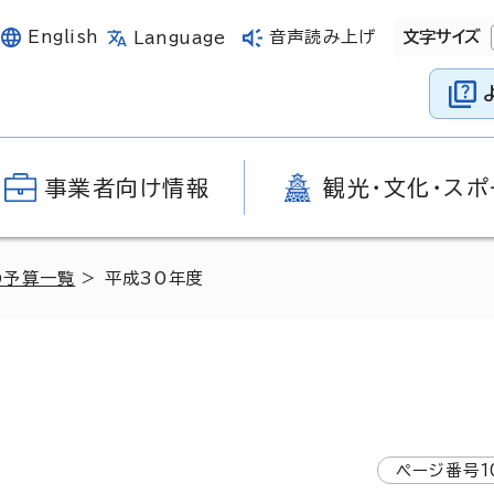
English
音声読み上げ
文字サイズ
Language
事業者向け情報
観光・文化・スポ
の予算一覧
> 平成30年度
ページ番号
1