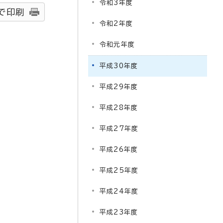
令和3年度
で印刷
令和2年度
令和元年度
平成30年度
平成29年度
平成28年度
平成27年度
平成26年度
平成25年度
平成24年度
平成23年度