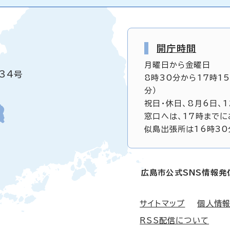
開庁時間
月曜日から金曜日
34号
8時30分から17時1
分）
祝日・休日、8月6日、
窓口へは、17時までに
似島出張所は16時30
広島市公式SNS情報発
サイトマップ
個人情
RSS配信について