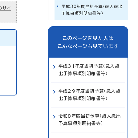
平成30年度当初予算（歳入歳出
のサイ
予算事項別明細書等）
このページを見た人は
こんなページも見ています
平成31年度当初予算（歳入歳
出予算事項別明細書等）
平成29年度当初予算（歳入歳
出予算事項別明細書等）
令和8年度当初予算（歳入歳出
予算事項別明細書等）