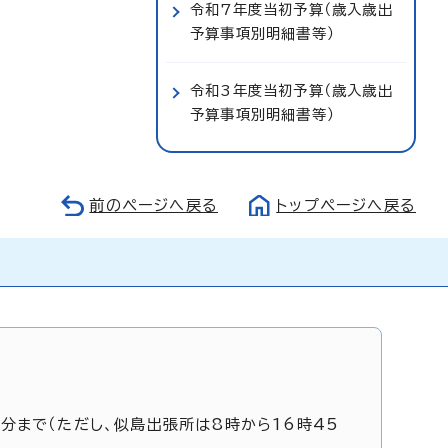
令和7年度当初予算（歳入歳出
予算事項別明細書等）
令和3年度当初予算（歳入歳出
予算事項別明細書等）
前のページへ戻る
トップページへ戻る
5分まで（ただし、似島出張所は8時から16時45