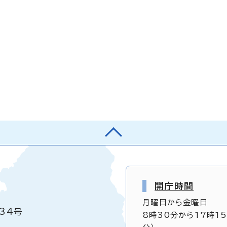
開庁時間
月曜日から金曜日
34号
8時30分から17時1