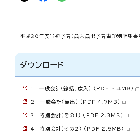
平成30年度当初予算（歳入歳出予算事項別明細書
ダウンロード
1 一般会計（総括、歳入） （PDF 2.4MB）
2 一般会計（歳出） （PDF 4.7MB）
3 特別会計（その1） （PDF 2.3MB）
4 特別会計（その2） （PDF 2.5MB）