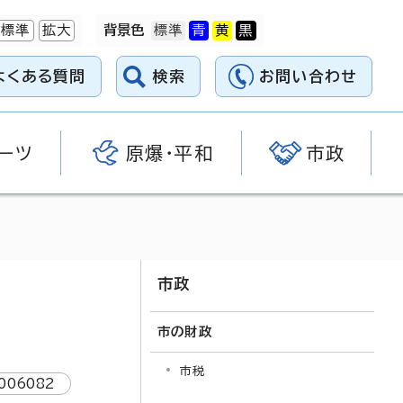
標準
拡大
背景色
よくある質問
検索
お問い合わせ
ーツ
原爆・平和
市政
市政
市の財政
市税
006082