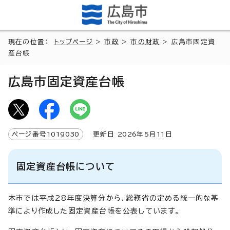
現在の位置：
トップページ
>
市政
>
市の財政
> 広島市固定資
産台帳
広島市固定資産台帳
ページ番号
1019030
更新日
2026
年5月
11
日
固定資産台帳について
本市では平成28年度決算分から、総務省の定める統一的な基
準により作成した固定資産台帳を公表しています。