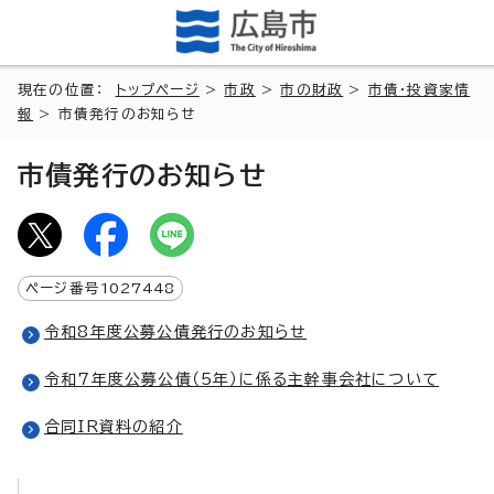
現在の位置：
トップページ
>
市政
>
市の財政
>
市債・投資家情
報
> 市債発行のお知らせ
市債発行のお知らせ
ページ番号
1027448
令和8年度公募公債発行のお知らせ
令和7年度公募公債（5年）に係る主幹事会社について
合同IR資料の紹介