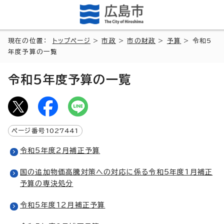
現在の位置：
トップページ
>
市政
>
市の財政
>
予算
> 令和5
年度予算の一覧
令和5年度予算の一覧
ページ番号
1027441
令和5年度2月補正予算
国の追加物価高騰対策への対応に係る令和5年度1月補正
予算の専決処分
令和5年度12月補正予算