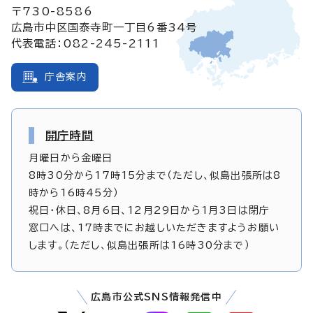
〒730-8586
広島市中区国泰寺町一丁目6番34号
代表電話：082-245-2111
庁舎案内
開庁時間
月曜日から金曜日
8時30分から17時15分まで（ただし、似島出張所は8
時から16時45分）
祝日・休日、8月6日、12月29日から1月3日は閉庁
窓口へは、17時までにお越しいただきますようお願い
します。（ただし、似島出張所は16時30分まで）
広島市公式SNS情報発信中