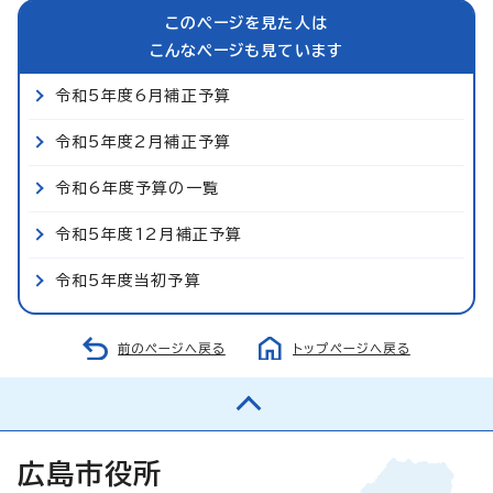
このページを見た人は
こんなページも見ています
令和5年度6月補正予算
令和5年度2月補正予算
令和6年度予算の一覧
令和5年度12月補正予算
令和5年度当初予算
前のページへ戻る
トップページへ戻る
広島市役所