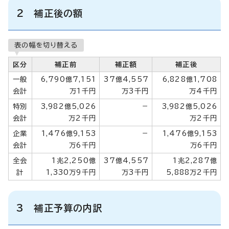
2 補正後の額
表の幅を切り替える
区分
補正前
補正額
補正後
一般
6,790億7,151
37億4,557
6,828億1,708
会計
万1千円
万3千円
万4千円
特別
3,982億5,026
－
3,982億5,026
会計
万2千円
万2千円
企業
1,476億9,153
－
1,476億9,153
会計
万6千円
万6千円
全会
1兆2,250億
37億4,557
1兆2,287億
計
1,330万9千円
万3千円
5,888万2千円
3 補正予算の内訳