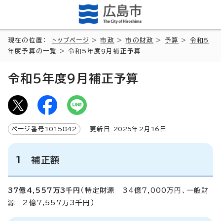
現在の位置：
トップページ
>
市政
>
市の財政
>
予算
>
令和5
年度予算の一覧
> 令和5年度9月補正予算
令和5年度9月補正予算
ページ番号
1015842
更新日
2025
年2月
16
日
1 補正額
37億4,557万3千円
（特定財源 34億7,000万円、一般財
源 2億7,557万3千円）