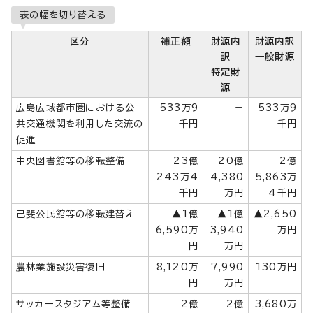
表の幅を切り替える
区分
補正額
財源内
財源内訳
訳
一般財源
特定財
源
広島広域都市圏における公
533万9
－
533万9
共交通機関を利用した交流の
千円
千円
促進
中央図書館等の移転整備
23億
20億
2億
243万4
4,380
5,863万
千円
万円
4千円
己斐公民館等の移転建替え
▲1億
▲1億
▲2,650
6,590万
3,940
万円
円
万円
農林業施設災害復旧
8,120万
7,990
130万円
円
万円
サッカースタジアム等整備
2億
2億
3,680万