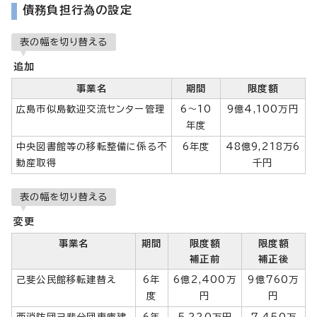
債務負担行為の設定
表の幅を切り替える
追加
事業名
期間
限度額
広島市似島歓迎交流センター管理
6～10
9億4,100万円
年度
中央図書館等の移転整備に係る不
6年度
48億9,218万6
動産取得
千円
表の幅を切り替える
変更
事業名
期間
限度額
限度額
補正前
補正後
己斐公民館移転建替え
6年
6億2,400万
9億760万
度
円
円
西消防団己斐分団車庫建
6年
5,220万円
7,450万