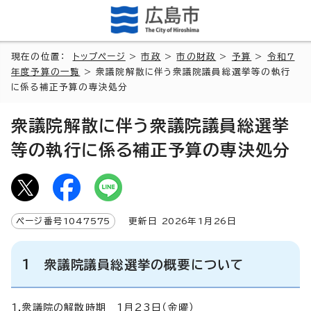
現在の位置：
トップページ
>
市政
>
市の財政
>
予算
>
令和7
年度予算の一覧
> 衆議院解散に伴う衆議院議員総選挙等の執行
に係る補正予算の専決処分
衆議院解散に伴う衆議院議員総選挙
等の執行に係る補正予算の専決処分
ページ番号
1047575
更新日
2026
年1月
26
日
1 衆議院議員総選挙の概要について
1.衆議院の解散時期 1月23日（金曜）