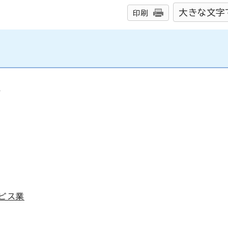
大きな文字
印刷
象
ービス業