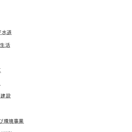
び水道
費生活
算
化
木建設
及び環境事業