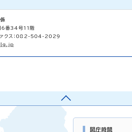
析係
6番34号11階
ァクス：082-504-2029
lg.jp
開庁時間