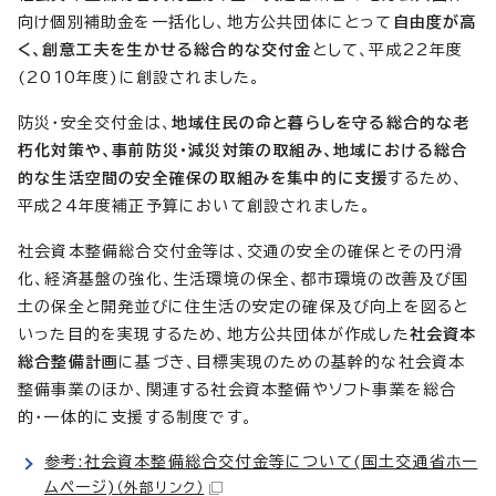
向け個別補助金を一括化し、地方公共団体にとって
自由度が高
く、創意工夫を生かせる総合的な交付金
として、平成22年度
(2010年度)に創設されました。
防災・安全交付金は、
地域住民の命と暮らしを守る総合的な老
朽化対策や、事前防災・減災対策の取組み、地域における総合
的な生活空間の安全確保の取組みを集中的に支援
するため、
平成24年度補正予算において創設されました。
社会資本整備総合交付金等は、交通の安全の確保とその円滑
化、経済基盤の強化、生活環境の保全、都市環境の改善及び国
土の保全と開発並びに住生活の安定の確保及び向上を図ると
いった目的を実現するため、地方公共団体が作成した
社会資本
総合整備計画
に基づき、目標実現のための基幹的な社会資本
整備事業のほか、関連する社会資本整備やソフト事業を総合
的・一体的に支援する制度です。
参考:社会資本整備総合交付金等について(国土交通省ホー
ムページ)
（外部リンク）