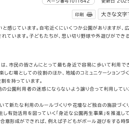
ページ番号
1011642
更新日
202
大きな文字
印刷
いと感じています。自宅近くにいくつか公園がありますが、
されています。子どもたちが、思い切り野球や外遊びができ
園は、市民の皆さんにとって最も身近で容易に歩いて利用で
を楽しむ場としての役割のほか、地域のコミュニケーションづ
割を持っています。
他の公園利用者の迷惑にならないよう譲り合って利用してい
いて新たな利用のルールづくりや花壇など独自の施設づく
生し有効活用を図っていく「身近な公園再生事業」を推進して
の合意形成ができれば、例えば子どもがボール遊びをする時