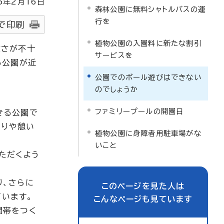
5
年2月
16
日
森林公園に無料シャトルバスの運
行を
で印刷
植物公園の入園料に新たな割引
広さが不十
サービスを
る公園が近
公園でのボール遊びはできない
のでしょうか
ファミリープールの開園日
きる公園で
くりや憩い
植物公園に身障者用駐車場がな
いこと
ただくよう
り、さらに
このページを見た人は
います。
こんなページも見ています
間帯をつく