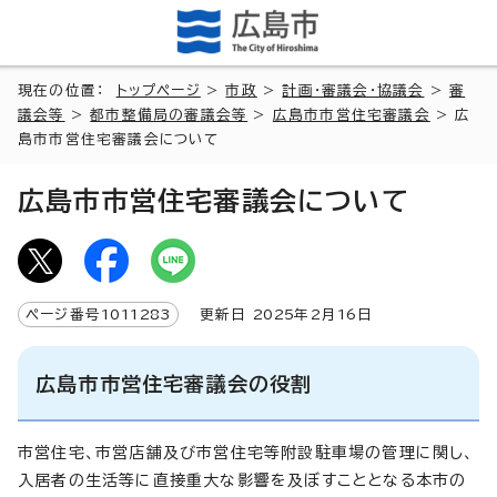
現在の位置：
トップページ
>
市政
>
計画・審議会・協議会
>
審
議会等
>
都市整備局の審議会等
>
広島市市営住宅審議会
> 広
島市市営住宅審議会について
広島市市営住宅審議会について
ページ番号
1011283
更新日
2025
年2月
16
日
広島市市営住宅審議会の役割
市営住宅、市営店舗及び市営住宅等附設駐車場の管理に関し、
入居者の生活等に直接重大な影響を及ぼすこととなる本市の