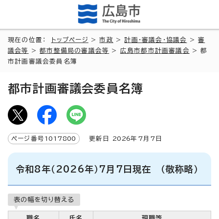
現在の位置：
トップページ
>
市政
>
計画・審議会・協議会
>
審
議会等
>
都市整備局の審議会等
>
広島市都市計画審議会
> 都
市計画審議会委員名簿
都市計画審議会委員名簿
ページ番号
1017800
更新日
2026
年7月7日
令和8年（2026年）7月7日現在 （敬称略）
表の幅を切り替える
職名
氏名
現職等