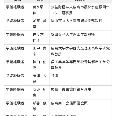
学識経験者
萬ヶ原
公益財団法人広島市農林水産振興セ
伸二
ンター理事長
学識経験者
加藤 誠
福山市立大学都市経営学部教授
章
学識経験者
佐々木
安田女子大学理工学部教授
伸子
学識経験者
田中 貴
広島大学大学院先進理工系科学研究
宏
科教授
学識経験者
神田 佑
呉工業高等専門学校環境都市工学分
亮
野教授
学識経験者
粟津 大
弁護士
慧
学識経験者
安部 紀
広島市農業協同組合理事
恵
学識経験者
部谷 俊
広島商工会議所副会頭
雄