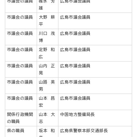
市議会の議員
碓氷 芳
広島市議会議員
雄
市議会の議員
大野 耕
広島市議会議員
平
市議会の議員
川口 茂
広島市議会議員
博
市議会の議員
定野 和
広島市議会議員
広
市議会の議員
山内 正
広島市議会議員
晃
市議会の議員
山路 英
広島市議会議員
男
市議会の議員
山本 昌
広島市議会議員
宏
関係行政機関
山本 大
中国地方整備局長
の職員
志
県の職員
坂本 和
広島県警察本部交通部長