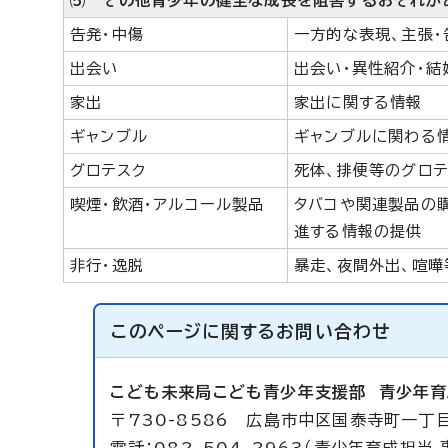
⑸ その他青少年の健全な成長を阻害するおそれが
告発・中傷
一方的な表現、主張・
出会い
出会い・異性紹介・結
家出
家出に関する情報
ギャンブル
ギャンブルに関わる
グロテスク
死体、排便等のグロテ
喫煙・飲酒・アルコール製品
タバコや関連製品の
進する情報の提供
非行・逸脱
暴走、夜間外出、喧
このページに関する
お問い合わせ
こども未来局こども青少年支援部
青少年育
〒730-8586 広島市中区国泰寺町一丁目