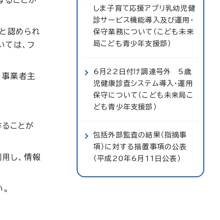
することが
しま子育て応援アプリ乳幼児健
診サービス機能導入及び運用・
と認められ
保守業務について（こども未来
局こども青少年支援部）
いては、フ
6月22日付け調達号外 5歳
、事業者主
児健康診査システム導入・運用
。
保守について（こども未来局こ
ども青少年支援部）
作ることが
包括外部監査の結果（指摘事
項）に対する措置事項の公表
利用し、情報
（平成20年6月11日公表）
い。