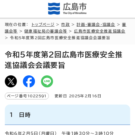
現在の位置：
トップページ
>
市政
>
計画・審議会・協議会
>
審
議会等
>
健康福祉局の審議会等
>
広島市医療安全推進協議会
> 令和5年度第2回広島市医療安全推進協議会会議要旨
令和5年度第2回広島市医療安全推
進協議会会議要旨
ページ番号
1022591
更新日
2025
年2月
16
日
1 日時
令和6年2月5日（月曜日） 午後1時30分～3時10分