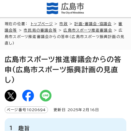
現在の位置：
トップページ
>
市政
>
計画・審議会・協議会
>
審
議会等
>
市民局の審議会等
>
広島市スポーツ推進審議会
> 広
島市スポーツ推進審議会からの答申(広島市スポーツ振興計画の見
直し)
広島市スポーツ推進審議会からの答
申(広島市スポーツ振興計画の見直
し)
ページ番号
1020694
更新日
2025
年2月
16
日
1 趣旨