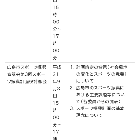
日
15
時
00
分～
17
時
00
分
広島市スポーツ振興
平成
計画策定の背景（社会環境
の変化とスポーツの意義）
審議会第3回スポー
21
について
ツ振興計画検討部会
年9
広島市のスポーツ振興に
月8
おける主要課題等につい
日
て（各委員からの発表）
15
スポーツ振興計画の基本
時
理念について
00
分～
17
時