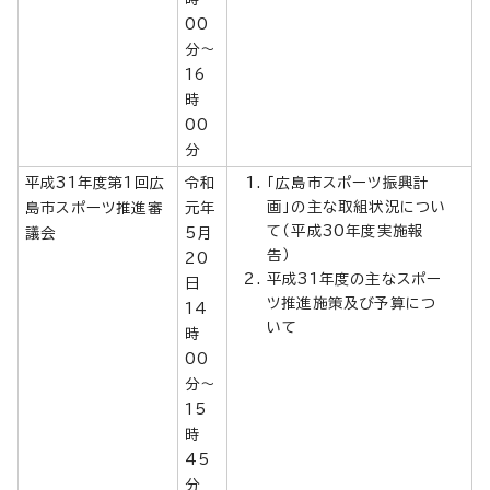
00
分～
16
時
00
分
平成31年度第1回広
令和
「広島市スポーツ振興計
画」の主な取組状況につい
島市スポーツ推進審
元年
て（平成30年度実施報
議会
5月
告）
20
平成31年度の主なスポー
日
ツ推進施策及び予算につ
14
いて
時
00
分～
15
時
45
分