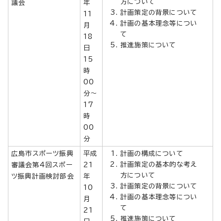
方について
議会
年
計画策定の背景について
11
計画の基本理念等につい
月
て
18
推進施策について
日
15
時
00
分～
17
時
00
分
広島市スポーツ振興
平成
計画の構成について
計画策定の基本的な考え
審議会第4回スポー
21
方について
ツ振興計画検討部会
年
計画策定の背景について
10
計画の基本理念等につい
月
て
21
推進施策について