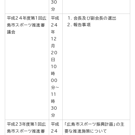
30
分
平成24年度第1回広
平成
会長及び副会長の選出
報告事項
島市スポーツ推進審
24
議会
年
12
月
20
日
10
時
00
分～
11
時
30
分
平成23年度第1回広
平成
「広島市スポーツ振興計画」の主
島市スポーツ推進審
24
要な推進施策について