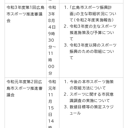
令和3年度第1回広島
令和
「広島市スポーツ振興計
画」の主な取組状況につい
市スポーツ推進審議
3年
て（令和2年度実施報告）
会
8月
令和3年度の主なスポーツ
4日
推進施策及び予算につい
9時
て
30
令和3年度以降のスポーツ
分～
振興のための取組につい
11
て
時
00
分
令和元年度第2回広
令和
今後の本市スポーツ施策
の取組方法について
島市スポーツ推進審
元年
スポーツに関する市民意
議会
11
識調査の実施について
月
数値目標等の策定スケジ
15
ュール
日
14
時