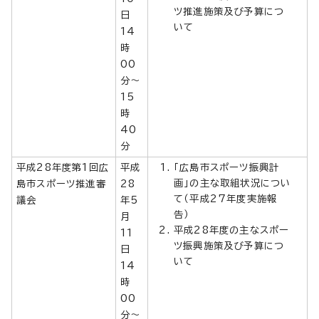
ツ推進施策及び予算につ
日
いて
14
時
00
分～
15
時
40
分
平成28年度第1回広
平成
「広島市スポーツ振興計
画」の主な取組状況につい
島市スポーツ推進審
28
て（平成27年度実施報
議会
年5
告）
月
平成28年度の主なスポー
11
ツ振興施策及び予算につ
日
いて
14
時
00
分～