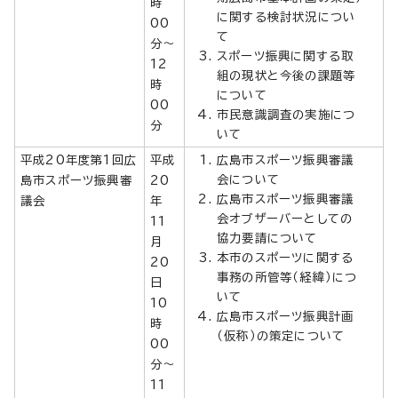
時
に関する検討状況につい
00
て
分～
スポーツ振興に関する取
12
組の現状と今後の課題等
時
について
00
市民意識調査の実施につ
分
いて
平成20年度第1回広
平成
広島市スポーツ振興審議
会について
島市スポーツ振興審
20
広島市スポーツ振興審議
議会
年
会オブザーバーとしての
11
協力要請について
月
本市のスポーツに関する
20
事務の所管等（経緯）につ
日
いて
10
広島市スポーツ振興計画
時
（仮称）の策定について
00
分～
11