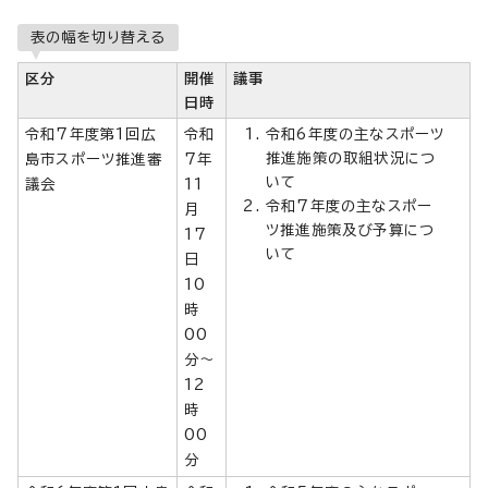
表の幅を切り替える
区分
開催
議事
日時
令和7年度第1回広
令和
令和6年度の主なスポーツ
推進施策の取組状況につ
島市スポーツ推進審
7年
いて
議会
11
令和7年度の主なスポー
月
ツ推進施策及び予算につ
17
いて
日
10
時
00
分～
12
時
00
分