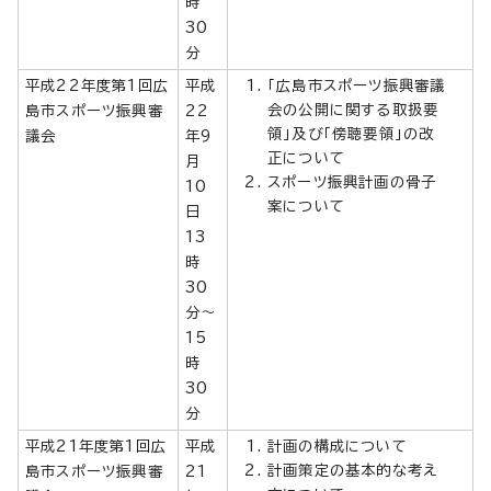
時
30
分
平成22年度第1回広
平成
「広島市スポーツ振興審議
会の公開に関する取扱要
島市スポーツ振興審
22
領」及び「傍聴要領」の改
議会
年9
正について
月
スポーツ振興計画の骨子
10
案について
日
13
時
30
分～
15
時
30
分
平成21年度第1回広
平成
計画の構成について
計画策定の基本的な考え
島市スポーツ振興審
21