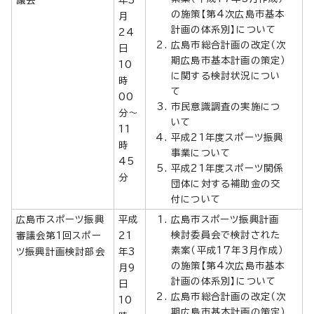
の施策【第4次広島市基本
月
計画の体系別】について
24
広島市総合計画の改定（次
日
期広島市基本計画の策定）
10
に関する検討状況につい
時
て
00
市民意識調査の実施につ
分～
いて
11
平成21年度スポーツ振興
時
事業について
45
平成21年度スポーツ関係
分
団体に対する補助金の交
付について
広島市スポーツ振興
平成
広島市スポーツ振興計画
検討委員会で検討された
審議会第1回スポー
21
素案（平成17年3月作成）
ツ振興計画検討部会
年3
の施策【第4次広島市基本
月9
計画の体系別】について
日
広島市総合計画の改定（次
10
期広島市基本計画の策定）