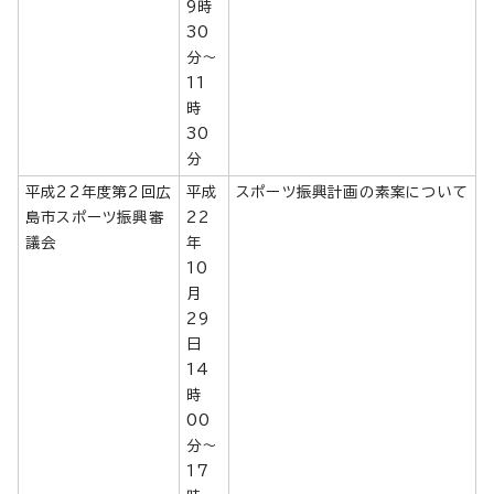
9時
30
分～
11
時
30
分
平成22年度第2回広
平成
スポーツ振興計画の素案について
島市スポーツ振興審
22
議会
年
10
月
29
日
14
時
00
分～
17