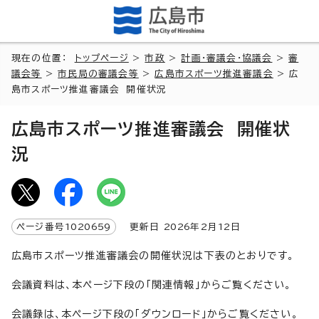
現在の位置：
トップページ
>
市政
>
計画・審議会・協議会
>
審
議会等
>
市民局の審議会等
>
広島市スポーツ推進審議会
> 広
島市スポーツ推進審議会 開催状況
広島市スポーツ推進審議会 開催状
況
ページ番号
1020659
更新日
2026
年2月
12
日
広島市スポーツ推進審議会の開催状況は下表のとおりです。
会議資料は、本ページ下段の「関連情報」からご覧ください。
会議録は、本ページ下段の「ダウンロード」からご覧ください。