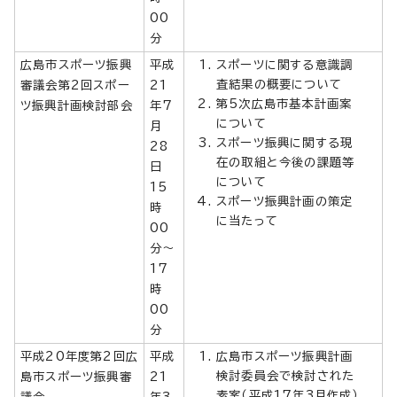
00
分
広島市スポーツ振興
平成
スポーツに関する意識調
査結果の概要について
審議会第2回スポー
21
第5次広島市基本計画案
ツ振興計画検討部会
年7
について
月
スポーツ振興に関する現
28
在の取組と今後の課題等
日
について
15
スポーツ振興計画の策定
時
に当たって
00
分～
17
時
00
分
平成20年度第2回広
平成
広島市スポーツ振興計画
検討委員会で検討された
島市スポーツ振興審
21
素案（平成17年3月作成）
議会
年3