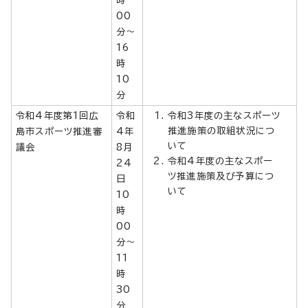
00
分～
16
時
10
分
令和4年度第1回広
令和
令和3年度の主なスポーツ
推進施策の取組状況につ
島市スポーツ推進審
4年
いて
議会
8月
令和4年度の主なスポー
24
ツ推進施策及び予算につ
日
いて
10
時
00
分～
11
時
30
分