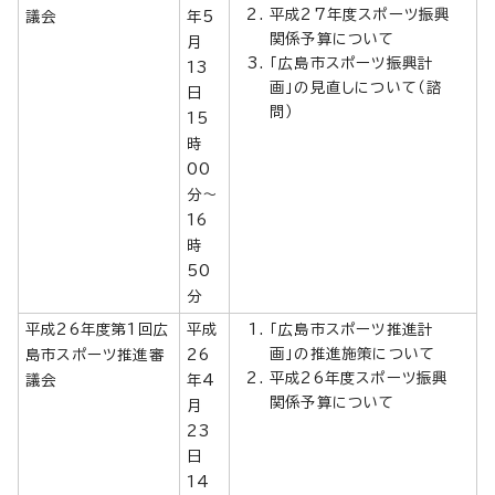
平成27年度スポーツ振興
議会
年5
関係予算について
月
「広島市スポーツ振興計
13
画」の見直しについて（諮
日
問）
15
時
00
分～
16
時
50
分
平成26年度第1回広
平成
「広島市スポーツ推進計
画」の推進施策について
島市スポーツ推進審
26
平成26年度スポーツ振興
議会
年4
関係予算について
月
23
日
14