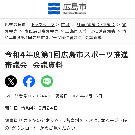
現在の位置：
トップページ
>
市政
>
計画・審議会・協議会
>
審
議会等
>
市民局の審議会等
>
広島市スポーツ推進審議会
> 令
和4年度第1回広島市スポーツ推進審議会 会議資料
令和4年度第1回広島市スポーツ推進
審議会 会議資料
ページ番号
1020644
更新日
2025
年2月
16
日
開催日：令和4年8月24日
議事資料は下記のとおりです。各資料の内容は、本ページ下段
の「ダウンロード」からご覧ください。