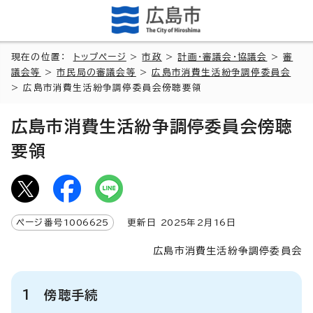
現在の位置：
トップページ
>
市政
>
計画・審議会・協議会
>
審
議会等
>
市民局の審議会等
>
広島市消費生活紛争調停委員会
> 広島市消費生活紛争調停委員会傍聴要領
広島市消費生活紛争調停委員会傍聴
要領
ページ番号
1006625
更新日
2025
年2月
16
日
広島市消費生活紛争調停委員会
1 傍聴手続