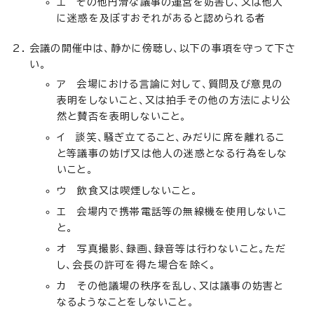
エ その他円滑な議事の運営を妨害し、又は他人
に迷惑を及ぼすおそれがあると認められる者
会議の開催中は、静かに傍聴し、以下の事項を守って下さ
い。
ア 会場における言論に対して、質問及び意見の
表明をしないこと、又は拍手その他の方法により公
然と賛否を表明しないこと。
イ 談笑、騒ぎ立てること、みだりに席を離れるこ
と等議事の妨げ又は他人の迷惑となる行為をしな
いこと。
ウ 飲食又は喫煙しないこと。
エ 会場内で携帯電話等の無線機を使用しないこ
と。
オ 写真撮影、録画、録音等は行わないこと。ただ
し、会長の許可を得た場合を除く。
カ その他議場の秩序を乱し、又は議事の妨害と
なるようなことをしないこと。