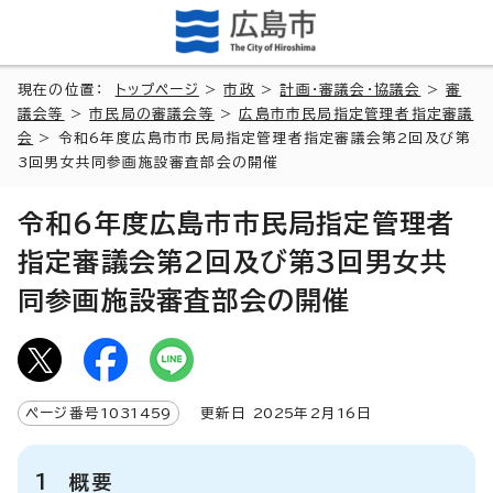
現在の位置：
トップページ
>
市政
>
計画・審議会・協議会
>
審
議会等
>
市民局の審議会等
>
広島市市民局指定管理者指定審議
会
> 令和6年度広島市市民局指定管理者指定審議会第2回及び第
3回男女共同参画施設審査部会の開催
令和6年度広島市市民局指定管理者
指定審議会第2回及び第3回男女共
同参画施設審査部会の開催
ページ番号
1031459
更新日
2025
年2月
16
日
1 概要