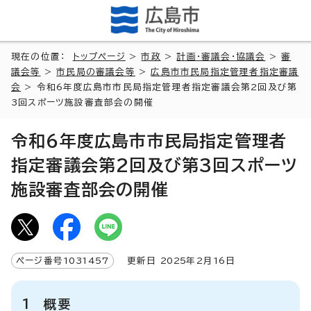
現在の位置：
トップページ
>
市政
>
計画・審議会・協議会
>
審
議会等
>
市民局の審議会等
>
広島市市民局指定管理者指定審議
会
> 令和6年度広島市市民局指定管理者指定審議会第2回及び第
3回スポーツ施設審査部会の開催
令和6年度広島市市民局指定管理者
指定審議会第2回及び第3回スポーツ
施設審査部会の開催
ページ番号
1031457
更新日
2025
年2月
16
日
1 概要