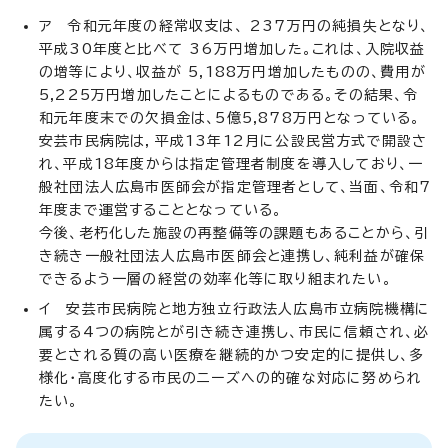
ア 令和元年度の経常収支は、 237万円の純損失となり、
平成30年度と比べて 36万円増加した。これは、入院収益
の増等により、収益が 5,188万円増加したものの、費用が
5,225万円増加したことによるものである。その結果、令
和元年度末での欠損金は、5億5,878万円となっている。
安芸市民病院は，平成13年12月に公設民営方式で開設さ
れ、平成18年度からは指定管理者制度を導入しており、一
般社団法人広島市医師会が指定管理者として、当面、令和7
年度まで運営することとなっている。
今後、老朽化した施設の再整備等の課題もあることから、引
き続き一般社団法人広島市医師会と連携し、純利益が確保
できるよう一層の経営の効率化等に取り組まれたい。
イ 安芸市民病院と地方独立行政法人広島市立病院機構に
属する4つの病院とが引き続き連携し、市民に信頼され、必
要とされる質の高い医療を継続的かつ安定的に提供し、多
様化・高度化する市民のニーズへの的確な対応に努められ
たい。