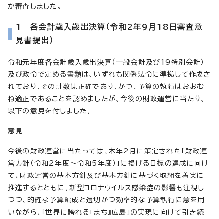
か審査しました。
1 各会計歳入歳出決算（令和2年9月18日審査意
見書提出）
令和元年度各会計歳入歳出決算（一般会計及び19特別会計）
及び政令で定める書類は、いずれも関係法令に準拠して作成さ
れており、その計数は正確であり、かつ、予算の執行はおおむ
ね適正であることを認めましたが、今後の財政運営に当たり、
以下の意見を付しました。
意見
今後の財政運営に当たっては、本年2月に策定された「財政運
営方針（令和2年度～令和5年度）」に掲げる目標の達成に向け
て、財政運営の基本方針及び基本方針に基づく取組を着実に
推進するとともに、新型コロナウイルス感染症の影響も注視し
つつ、的確な予算編成と適切かつ効率的な予算執行に意を用
いながら、「世界に誇れる『まち』広島」の実現に向けて引き続