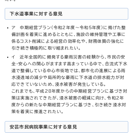
下水道事業に対する意見
ア 中期経営プラン（令和2年度～令和5年度）に掲げた整
備計画を着実に進めるとともに、施設の維持管理や工事に
係るコスト削減による経営の効率化や、財務体質の強化に
引き続き積極的に取り組まれたい。
イ 近年全国的に頻発する豪雨災害の経験から、市民の安
全・安心への関心がますます高まっている中で、合流式下水
道で整備している中心市街地では、都市化の進展による雨
水浸透域の減少や局所的な豪雨に下水道の排水能力が対
応できていないため、浸水被害が発生している。
これまでも、平成28年度からの中期経営プランに基づき対
策は実施されてきたが、浸水被害の軽減に向け、令和2年
度からの新たな中期経営プランに基づき、引き続き浸水対
策を着実に推進されたい。
安芸市民病院事業に対する意見