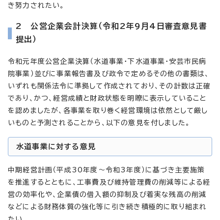
き努力されたい。
2 公営企業会計決算（令和2年9月4日審査意見書
提出）
令和元年度公営企業決算（水道事業・下水道事業・安芸市民病
院事業）並びに事業報告書及び政令で定めるその他の書類は、
いずれも関係法令に準拠して作成されており、その計数は正確
であり、かつ、経営成績と財政状態を明瞭に表示していること
を認めましたが、各事業を取り巻く経営環境は依然として厳し
いものと予測されることから、以下の意見を付しました。
水道事業に対する意見
中期経営計画（平成30年度～令和3年度）に基づき主要施策
を推進するとともに、工事費及び維持管理費の削減等による経
営の効率化や、企業債の借入額の抑制及び着実な残高の削減
などによる財務体質の強化等に引き続き積極的に取り組まれ
たい。