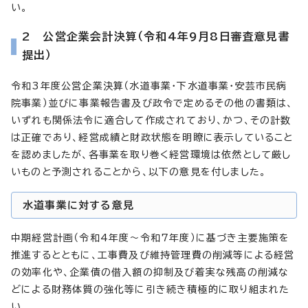
い。
2 公営企業会計決算（令和4年9月8日審査意見書
提出）
令和3年度公営企業決算（水道事業・下水道事業・安芸市民病
院事業）並びに事業報告書及び政令で定めるその他の書類は、
いずれも関係法令に適合して作成されており、かつ、その計数
は正確であり、経営成績と財政状態を明瞭に表示していること
を認めましたが、各事業を取り巻く経営環境は依然として厳し
いものと予測されることから、以下の意見を付しました。
水道事業に対する意見
中期経営計画（令和4年度～令和7年度）に基づき主要施策を
推進するとともに、工事費及び維持管理費の削減等による経営
の効率化や、企業債の借入額の抑制及び着実な残高の削減な
どによる財務体質の強化等に引き続き積極的に取り組まれた
い。