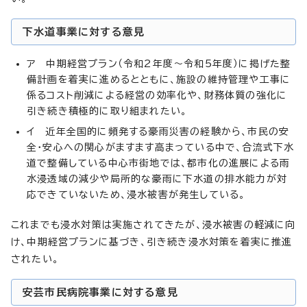
下水道事業に対する意見
ア 中期経営プラン（令和2年度～令和5年度）に掲げた整
備計画を着実に進めるとともに、施設の維持管理や工事に
係るコスト削減による経営の効率化や、財務体質の強化に
引き続き積極的に取り組まれたい。
イ 近年全国的に頻発する豪雨災害の経験から、市民の安
全・安心への関心がますます高まっている中で、合流式下水
道で整備している中心市街地では、都市化の進展による雨
水浸透域の減少や局所的な豪雨に下水道の排水能力が対
応できていないため、浸水被害が発生している。
これまでも浸水対策は実施されてきたが、浸水被害の軽減に向
け、中期経営プランに基づき、引き続き浸水対策を着実に推進
されたい。
安芸市民病院事業に対する意見