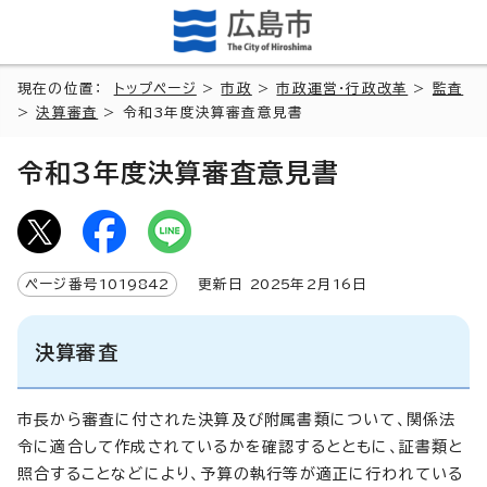
現在の位置：
トップページ
>
市政
>
市政運営・行政改革
>
監査
>
決算審査
> 令和3年度決算審査意見書
令和3年度決算審査意見書
ページ番号
1019842
更新日
2025
年2月
16
日
決算審査
市長から審査に付された決算及び附属書類について、関係法
令に適合して作成されているかを確認するとともに、証書類と
照合することなどにより、予算の執行等が適正に行われている