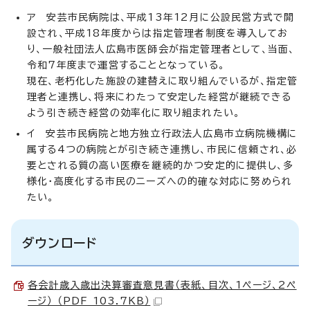
ア 安芸市民病院は、平成13年12月に公設民営方式で開
設され、平成18年度からは指定管理者制度を導入してお
り、一般社団法人広島市医師会が指定管理者として、当面、
令和7年度まで運営することとなっている。
現在、老朽化した施設の建替えに取り組んでいるが、指定管
理者と連携し、将来にわたって安定した経営が継続できる
よう引き続き経営の効率化に取り組まれたい。
イ 安芸市民病院と地方独立行政法人広島市立病院機構に
属する4つの病院とが引き続き連携し、市民に信頼され、必
要とされる質の高い医療を継続的かつ安定的に提供し、多
様化・高度化する市民のニーズへの的確な対応に努められ
たい。
ダウンロード
各会計歳入歳出決算審査意見書（表紙、目次、1ページ、2ペ
ージ） （PDF 103.7KB）