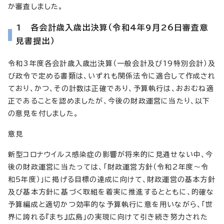
か審査しました。
1 各会計歳入歳出決算（令和4年9月26日審査意
見書提出）
令和3年度各会計歳入歳出決算（一般会計及び19特別会計）及
び政令で定める書類は、いずれも関係法令に適合して作成され
ており、かつ、その計数は正確であり、予算執行は、おおむね適
正であることを認めましたが、今後の財政運営に当たり、以下
の意見を付しました。
意見
新型コロナウイルス感染症の影響が将来的に見通せない中、今
後の財政運営に当たっては、「財政運営方針（令和2年度～令
和5年度）」に掲げる目標の達成に向けて、財政運営の基本方針
及び基本方針に基づく取組を着実に推進するとともに、的確な
予算編成と適切かつ効率的な予算執行に意を用いながら、「世
界に誇れる『まち』広島」の実現に向けて引き続き努力された