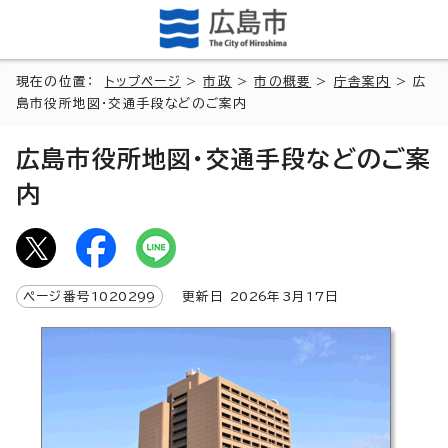
現在の位置：
トップページ
>
市政
>
市の概要
>
庁舎案内
> 広
島市役所地図・交通手段などのご案内
広島市役所地図・交通手段などのご案
内
ページ番号
1020299
更新日
2026
年3月
17
日