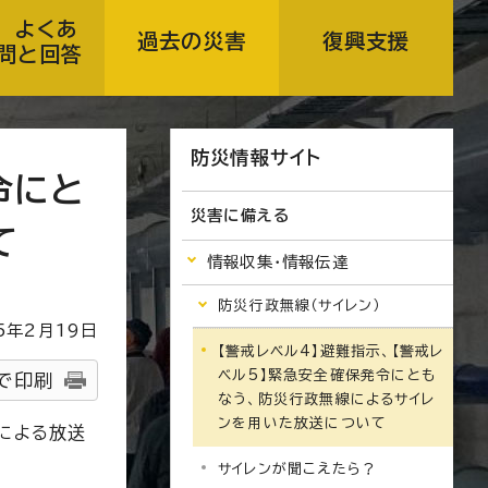
 よくあ
過去の災害
復興支援
問と回答
防災情報サイト
令にと
災害に備える
て
情報収集・情報伝達
防災行政無線（サイレン）
5
年2月
19
日
【警戒レベル4】避難指示、【警戒レ
ベル5】緊急安全確保発令にとも
で印刷
なう、防災行政無線によるサイレ
ンを用いた放送について
による放送
サイレンが聞こえたら？