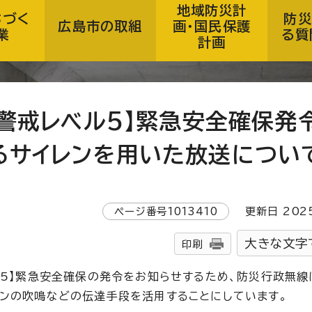
地域防災計
ちづく
防災
広島市の取組
画・国民保護
業
る質
計画
【警戒レベル5】緊急安全確保発
るサイレンを用いた放送につい
ページ番号
1013410
更新日
202
大きな文字
印刷
ル5】緊急安全確保の発令をお知らせするため、防災行政無線
レンの吹鳴などの伝達手段を活用することにしています。