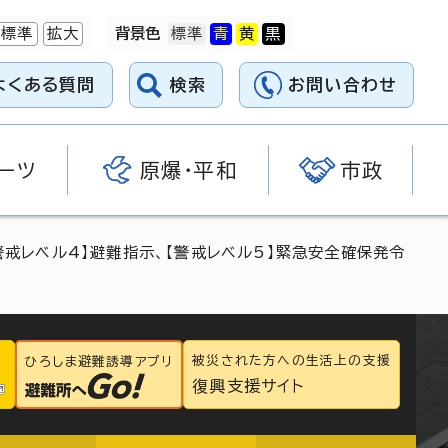
標準
拡大
背景色
よくある質問
検索
お問い合わせ
ーツ
原爆・平和
市政
警戒レベル4】避難指示、【警戒レベル5】緊急安全確保発令
被災された方への生活上の支援
ひろしま避難誘導アプリ
復興支援サイト