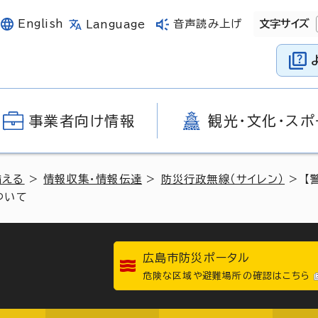
English
音声読み上げ
文字サイズ
Language
事業者向け情報
観光・文化・スポ
備える
>
情報収集・情報伝達
>
防災行政無線（サイレン）
> 【
ついて
広島市防災ポータル
危険な区域や避難場所の確認はこちら