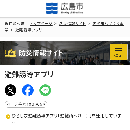
現在の位置：
トップページ
>
防災情報サイト
>
防災まちづくり事
業
> 避難誘導アプリ
防災情報サイト
メニュー
避難誘導アプリ
ページ番号
1039069
ひろしま避難誘導アプリ「避難所へGo！」を運用していま
す