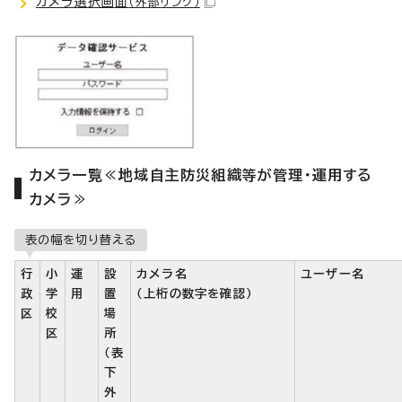
カメラ選択画面
（外部リンク）
カメラ一覧≪地域自主防災組織等が管理・運用する
カメラ≫
表の幅を切り替える
行
小
運
設
カメラ名
ユーザー名
政
学
用
置
（上桁の数字を確認）
区
校
場
区
所
（表
下
外