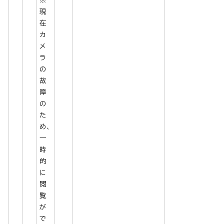
現
在
カ
メ
ラ
の
故
障
の
た
め、
一
時
的
に
閲
覧
が
で