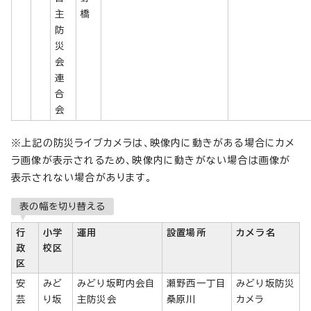
主
橋
防
災
会
連
合
会
※上記の防災ライブカメラは、映像内に動きがある場合にカメ
ラ画像が表示されるため、映像内に動きがない場合は画像が
表示されない場合があります。
表の幅を切り替える
行
小学
運用
設置場所
カメラ名
政
校区
区
安
みど
みどり坂町内会自
瀬野西一丁目
みどり坂防災
芸
り坂
主防災会
桑原川
カメラ