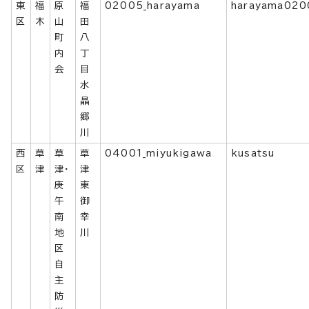
東
福
原
福
02005_harayama
harayama020
区
木
山
田
町
八
内
丁
会
目
水
晶
郷
川
西
草
草
草
04001_miyukigawa
kusatsu
区
津
津・
津
庚
東
午
御
南
幸
地
川
区
自
主
防