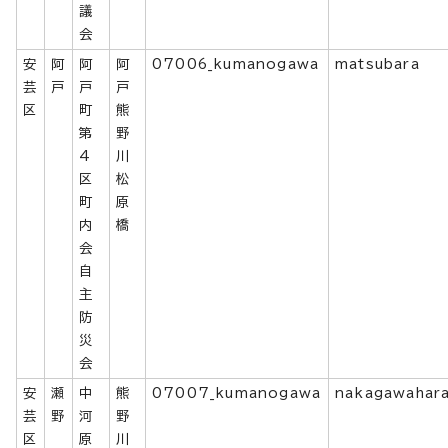
議
会
安
阿
阿
阿
07006_kumanogawa
matsubara
芸
戸
戸
戸
区
町
熊
第
野
4
川
区
松
町
原
内
橋
会
自
主
防
災
会
安
瀬
中
熊
07007_kumanogawa
nakagawahar
芸
野
河
野
区
原
川