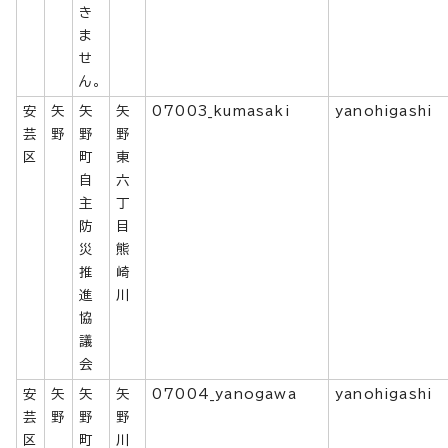
き
ま
せ
ん。
安
矢
矢
矢
07003_kumasaki
yanohigashi
芸
野
野
野
区
町
東
自
六
主
丁
防
目
災
熊
推
崎
進
川
協
議
会
安
矢
矢
矢
07004_yanogawa
yanohigashi
芸
野
野
野
区
町
川