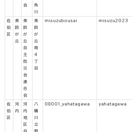
会
角
川
佐
美
美
美
misuzubousai
misuzu2023
伯
鈴
鈴
鈴
区
が
が
が
丘
丘
丘
自
南
主
4
防
丁
災
目
会
連
合
会
佐
河
河
八
08001_yahatagawa
yahatagawa
伯
内
内
幡
区
地
川
区
立
自
野