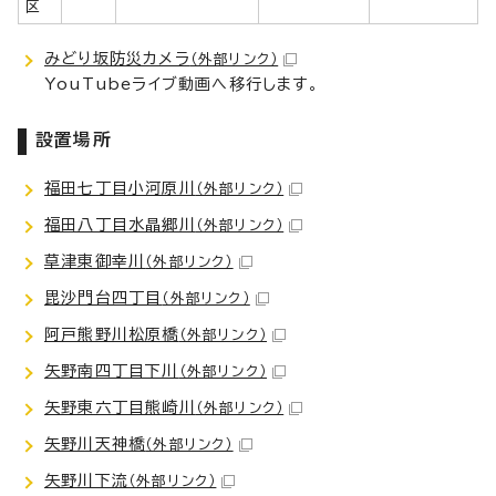
区
みどり坂防災カメラ
（外部リンク）
YouTubeライブ動画へ移行します。
設置場所
福田七丁目小河原川
（外部リンク）
福田八丁目水晶郷川
（外部リンク）
草津東御幸川
（外部リンク）
毘沙門台四丁目
（外部リンク）
阿戸熊野川松原橋
（外部リンク）
矢野南四丁目下川
（外部リンク）
矢野東六丁目熊崎川
（外部リンク）
矢野川天神橋
（外部リンク）
矢野川下流
（外部リンク）