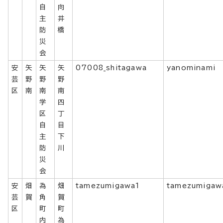
自
向
主
井
防
橋
災
会
安
矢
矢
矢
07008_shitagawa
yanominami
芸
野
野
野
区
南
南
南
学
四
区
丁
自
目
主
下
防
川
災
会
安
畑
為
畑
tamezumigawa1
tamezumigaw
芸
賀
角
賀
区
町
町
内
為