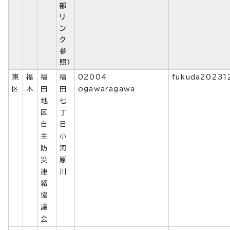
部
リ
ン
ク
参
照）
東
福
福
福
02004
fukuda20231
区
木
田
田
ogawaragawa
地
七
区
丁
自
目
主
小
防
河
災
原
連
川
絡
協
議
会