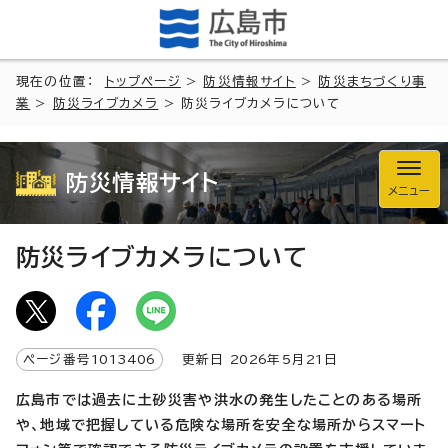
現在の位置：
トップページ
>
防災情報サイト
>
防災まちづくり事
業
>
防災ライブカメラ
> 防災ライブカメラについて
防災情報サイト
メニュー
防災ライブカメラについて
ページ番号
1013406
更新日
2026
年5月
21
日
広島市では
過
去に土砂災害や洪水の発生したことのある場所
や、地域で把握している危険な場所を安全な場所からスマート