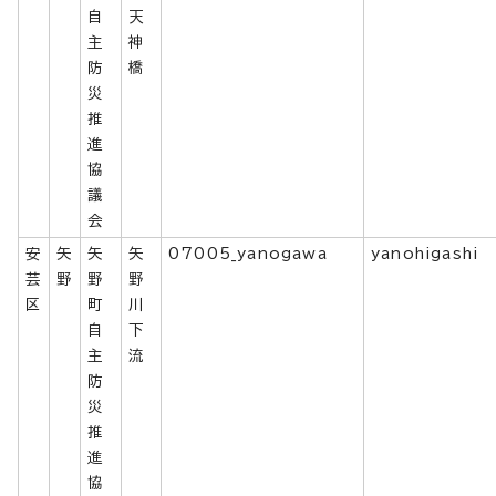
自
天
主
神
防
橋
災
推
進
協
議
会
安
矢
矢
矢
07005_yanogawa
yanohigashi
芸
野
野
野
区
町
川
自
下
主
流
防
災
推
進
協