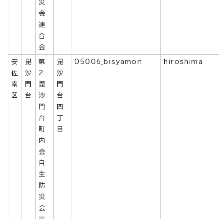
災
会
連
合
会
安
毘
第
毘
05006_bisyamon
hiroshima
佐
沙
2
沙
南
門
毘
門
区
台
沙
台
門
四
台
丁
町
目
内
会
自
主
防
災
会
※