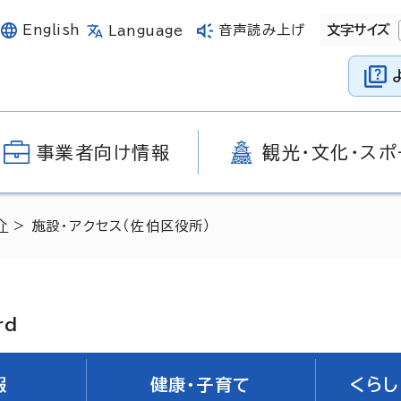
English
音声読み上げ
文字サイズ
Language
事業者向け情報
観光・文化・スポ
介
> 施設・アクセス（佐伯区役所）
rd
報
健康・子育て
くらし