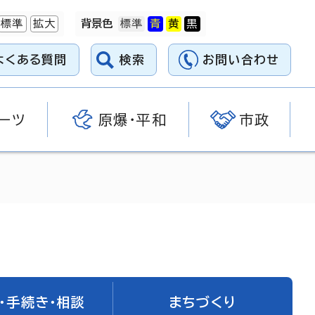
標準
拡大
背景色
よくある質問
検索
お問い合わせ
ーツ
原爆・平和
市政
・手続き・相談
まちづくり