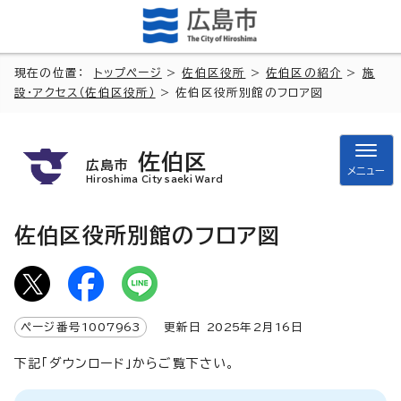
現在の位置：
トップページ
>
佐伯区役所
>
佐伯区の紹介
>
施
設・アクセス（佐伯区役所）
> 佐伯区役所別館のフロア図
佐伯区
広島市
メニュー
Hiroshima City saeki Ward
佐伯区役所別館のフロア図
ページ番号
1007963
更新日
2025
年2月
16
日
下記「ダウンロード」からご覧下さい。