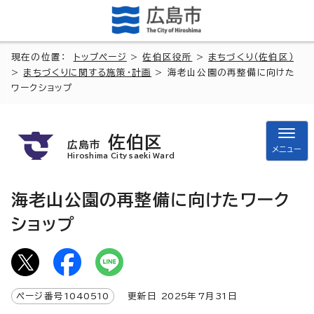
現在の位置：
トップページ
>
佐伯区役所
>
まちづくり（佐伯区）
>
まちづくりに関する施策・計画
> 海老山公園の再整備に向けた
ワークショップ
佐伯区
広島市
メニュー
Hiroshima City saeki Ward
海老山公園の再整備に向けたワーク
ショップ
ページ番号
1040510
更新日
2025
年7月
31
日