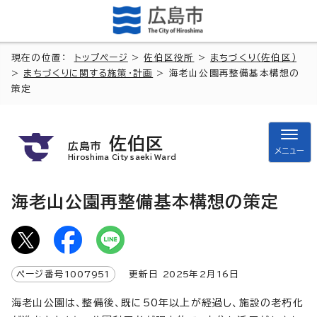
現在の位置：
トップページ
>
佐伯区役所
>
まちづくり（佐伯区）
>
まちづくりに関する施策・計画
> 海老山公園再整備基本構想の
策定
佐伯区
広島市
メニュー
Hiroshima City saeki Ward
海老山公園再整備基本構想の策定
ページ番号
1007951
更新日
2025
年2月
16
日
海老山公園は、整備後、既に50年以上が経過し、施設の老朽化